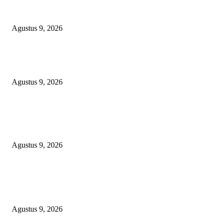
OPERASI GABUNGAN GAGALKAN PENYELUNDUPAN 1,3 TON
KETAMINE DI PERAIRAN NATUNA
Agustus 9, 2026
Polsek Sungai Rotan Ungkap Kasus Pencurian Sepeda Motor, Seorang Resi
Diamankan
Agustus 9, 2026
TOPENG “UMKM BERSAMA BAHAGIA 02” DI BALIK BISNIS
SERAGAM SMAN 1 BABELAN: PUNGLI TERSELUBUNG RP1,95 JU
WAJIB CASH!
Agustus 9, 2026
POPULAR POSTS
OPERASI GABUNGAN GAGALKAN PENYELUNDUPAN 1,3 TON
KETAMINE DI PERAIRAN NATUNA
Agustus 9, 2026