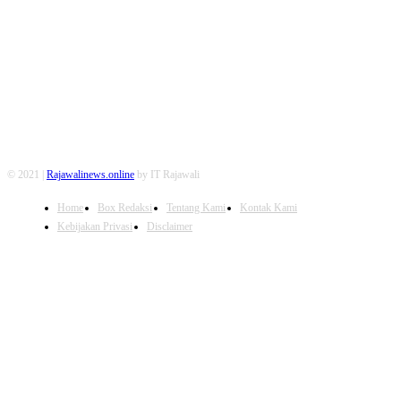
FOLLOW US
© 2021 |
Rajawalinews.online
by IT Rajawali
Home
Box Redaksi
Tentang Kami
Kontak Kami
Kebijakan Privasi
Disclaimer