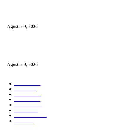
Polsek Sungai Rotan Ungkap Kasus Pencurian Sepeda Motor, Seorang Resi
Diamankan
Agustus 9, 2026
TOPENG “UMKM BERSAMA BAHAGIA 02” DI BALIK BISNIS
SERAGAM SMAN 1 BABELAN: PUNGLI TERSELUBUNG RP1,95 JU
WAJIB CASH!
Agustus 9, 2026
POPULAR CATEGORY
Headline
2840
Bekasi
1723
Sumatera
1507
Peristiwa
1183
Purwakarta
842
Nasional
586
Pemerintahan
537
Jakarta
476