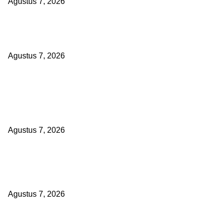
Agustus 7, 2026
Sepuluh Tahun Beroperasi, Limbah Cemari Lahan Warga, Diduga 
Sumenep Masuk Angin
Agustus 7, 2026
POPULAR POSTS
Kaperwil Sumsel Media Rajawalinews Angkat Bicara Dugaan Pengg
Dana Desa Rp84 Juta, Kades Argomulyo Belitang Jaya Hilang 3 Bul
Bawa Anggaran Pembangunan
Agustus 7, 2026
KELALAIAN HUKUM PEMKAB SAROLANGUN: SK DIREKTUR PER
TSB DINYATAKAN CACAT TOTAL, PENGACARA SENIOR KULITI OP
KUASA HUKUM BUPATI
Agustus 7, 2026