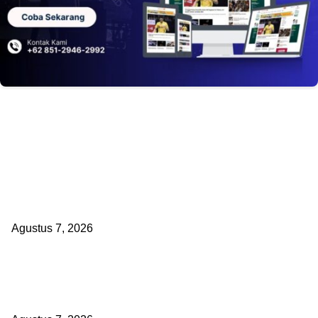
EDITOR PICKS
Kaperwil Sumsel Media Rajawalinews Angkat Bicara Dugaan Pengg
Dana Desa Rp84 Juta, Kades Argomulyo Belitang Jaya Hilang 3 Bul
Bawa Anggaran Pembangunan
Agustus 7, 2026
KELALAIAN HUKUM PEMKAB SAROLANGUN: SK DIREKTUR PER
TSB DINYATAKAN CACAT TOTAL, PENGACARA SENIOR KULITI OP
KUASA HUKUM BUPATI