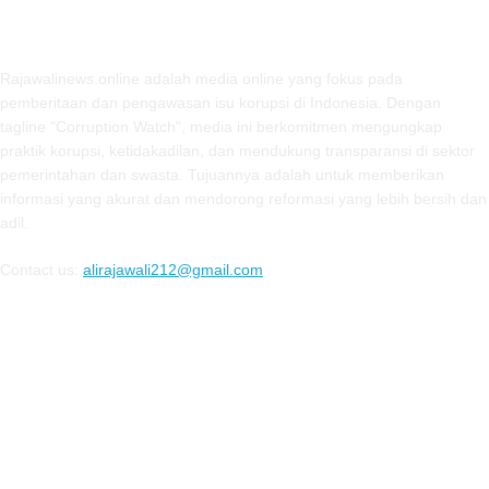
ABOUT US
Rajawalinews.online adalah media online yang fokus pada
pemberitaan dan pengawasan isu korupsi di Indonesia. Dengan
tagline "Corruption Watch", media ini berkomitmen mengungkap
praktik korupsi, ketidakadilan, dan mendukung transparansi di sektor
pemerintahan dan swasta. Tujuannya adalah untuk memberikan
informasi yang akurat dan mendorong reformasi yang lebih bersih dan
adil.
Contact us:
alirajawali212@gmail.com
FOLLOW US