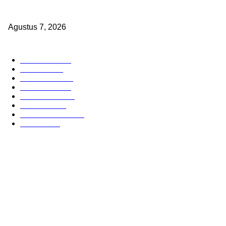
Sepuluh Tahun Beroperasi, Limbah Cemari Lahan Warga, Diduga 
Sumenep Masuk Angin
Agustus 7, 2026
POPULAR CATEGORY
Headline
2835
Bekasi
1720
Sumatera
1507
Peristiwa
1183
Purwakarta
842
Nasional
586
Pemerintahan
537
Jakarta
475