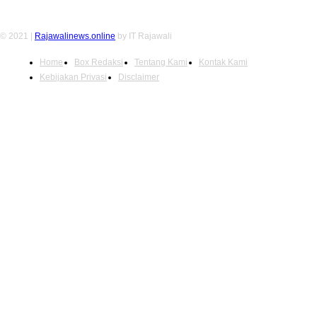
© 2021 |
Rajawalinews.online
by IT Rajawali
Home
Box Redaksi
Tentang Kami
Kontak Kami
Kebijakan Privasi
Disclaimer