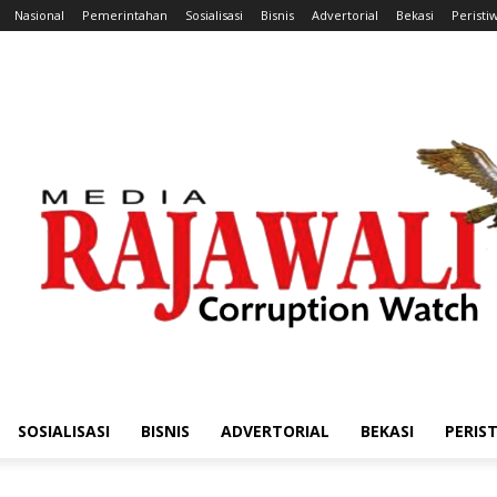
Nasional
Pemerintahan
Sosialisasi
Bisnis
Advertorial
Bekasi
Peristi
SOSIALISASI
BISNIS
ADVERTORIAL
BEKASI
PERIS