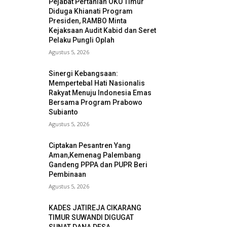
Pejabat Pertanian OKU Timur
Diduga Khianati Program
Presiden, RAMBO Minta
Kejaksaan Audit Kabid dan Seret
Pelaku Pungli Oplah
Agustus 5, 2026
Sinergi Kebangsaan:
Mempertebal Hati Nasionalis
Rakyat Menuju Indonesia Emas
Bersama Program Prabowo
Subianto
Agustus 5, 2026
Ciptakan Pesantren Yang
Aman,Kemenag Palembang
Gandeng PPPA dan PUPR Beri
Pembinaan
Agustus 5, 2026
KADES JATIREJA CIKARANG
TIMUR SUWANDI DIGUGAT