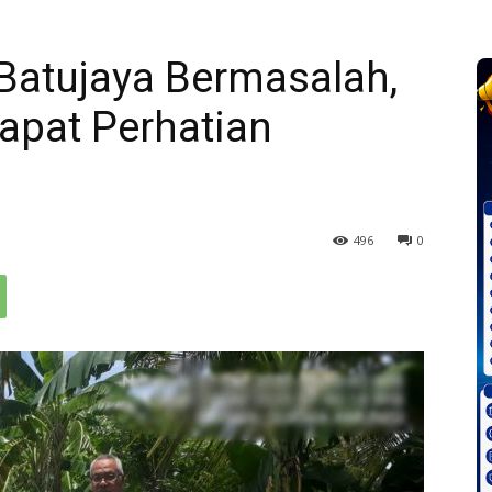
i Batujaya Bermasalah,
apat Perhatian
496
0