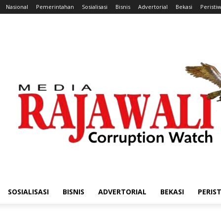
Nasional
Pemerintahan
Sosialisasi
Bisnis
Advertorial
Bekasi
Peristi
SOSIALISASI
BISNIS
ADVERTORIAL
BEKASI
PERIS