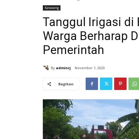
Karawang
Tanggul Irigasi d
Warga Berharap D
Pemerintah
By
adminrj
November 1, 2020
Bagikan