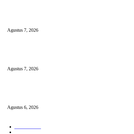
ANGKUTAN BATU BARA ILEGAL TAMPA DOKUMEN MUARA EN
LAMPUNG DIDUGA KERAS DIBEKINGI PARA OKNUM TNI
Agustus 7, 2026
WRC PAN-RI Soroti Temuan BPK pada Dinas Perkim Kota Prabumulih at
Belanja Proyek Jalan Rp6,62 Miliar, Desak APH Lakukan Pendalaman
Menyeluruh
Agustus 7, 2026
TOPENG BUALAN ‘SALAH KETIK’ RP95,4 MILIAR: CARA HALUS 
SKPD KABUPATEN BOGOR SEMBUNYIKAN BIAYA PESTA MEETI
DI HOTEL MEWAH
Agustus 6, 2026
POPULAR CATEGORY
Headline
2835
Bekasi
1718