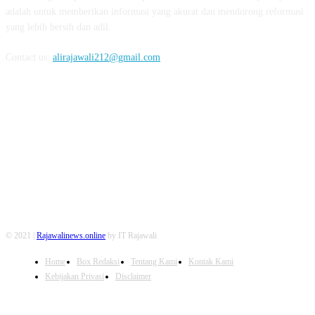
adalah untuk memberikan informasi yang akurat dan mendorong reformasi
yang lebih bersih dan adil.
Contact us:
alirajawali212@gmail.com
FOLLOW US
© 2021 |
Rajawalinews.online
by IT Rajawali
Home
Box Redaksi
Tentang Kami
Kontak Kami
Kebijakan Privasi
Disclaimer