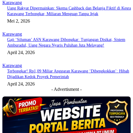
Karawang
Uang Rakyat Dipermainkan: Skema Cashback dan Belanja Fiktif di Kesra
Karawang Terbongkar, Miliaran Menguap Tanpa Jejak
Mei 2, 2026
Karawang
Gaji ‘Siluman’ ASN Karawang Dibongkar: Tunjangan Disikat, Sistem
Amburadul, Uang Negara Nyaris Puluhan Juta Melayang!
April 24, 2026
Karawang
Terbongkar! Rp1,09 Miliar Anggaran Karawang ‘Dibengkokkan’: Hibah
Dijadikan Kedok Proyek Pemerintah
April 24, 2026
- Advertisment -