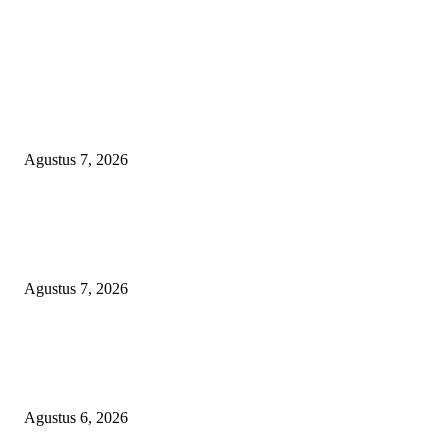
EDITOR PICKS
ANGKUTAN BATU BARA ILEGAL TAMPA DOKUMEN MUARA EN
LAMPUNG DIDUGA KERAS DIBEKINGI PARA OKNUM TNI
Agustus 7, 2026
WRC PAN-RI Soroti Temuan BPK pada Dinas Perkim Kota Prabumulih at
Belanja Proyek Jalan Rp6,62 Miliar, Desak APH Lakukan Pendalaman
Menyeluruh
Agustus 7, 2026
TOPENG BUALAN ‘SALAH KETIK’ RP95,4 MILIAR: CARA HALUS 
SKPD KABUPATEN BOGOR SEMBUNYIKAN BIAYA PESTA MEETI
DI HOTEL MEWAH
Agustus 6, 2026
POPULAR POSTS