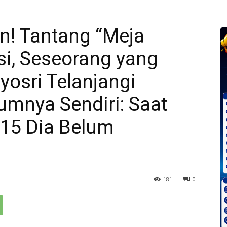
! Tantang “Meja
si, Seseorang yang
osri Telanjangi
mnya Sendiri: Saat
015 Dia Belum
181
0