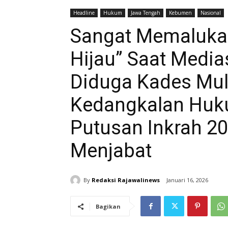
Headline
Hukum
Jawa Tengah
Kebumen
Nasional
Sangat Memalukan
Hijau” Saat Media
Diduga Kades Muly
Kedangkalan Huku
Putusan Inkrah 2
Menjabat
By
Redaksi Rajawalinews
Januari 16, 2026
Bagikan