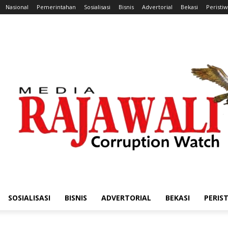
Nasional
Pemerintahan
Sosialisasi
Bisnis
Advertorial
Bekasi
Peristi
SOSIALISASI
BISNIS
ADVERTORIAL
BEKASI
PERIS