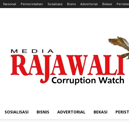
Nasional
Pemerintahan
Sosialisasi
Bisnis
Advertorial
Bekasi
Peristi
SOSIALISASI
BISNIS
ADVERTORIAL
BEKASI
PERIS