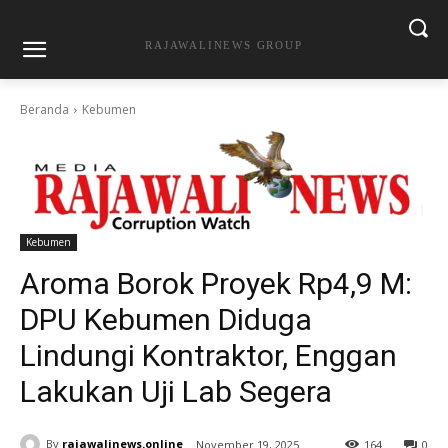
RAJAWALINEWS GROUP
Beranda
Kebumen
Kebumen
Aroma Borok Proyek Rp4,9 M:
DPU Kebumen Diduga
Lindungi Kontraktor, Enggan
Lakukan Uji Lab Segera
By
rajawalinews.online
November 19, 2025
164
0