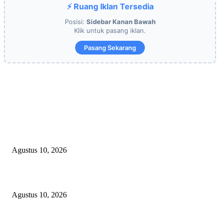
⚡ Ruang Iklan Tersedia
Posisi:
Sidebar Kanan Bawah
Klik untuk pasang iklan.
Pasang Sekarang
EDITOR PICKS
Kepsek SMA Negeri 6 Palembang: HUT RI Momentum Perkuat Karakter 
Semangat Kebangsaan Siswa
Agustus 10, 2026
Hampir 4 Tahun Berlalu, Laporan Lahan Kanjilo Gowa Masih Dipertanya
Agustus 10, 2026