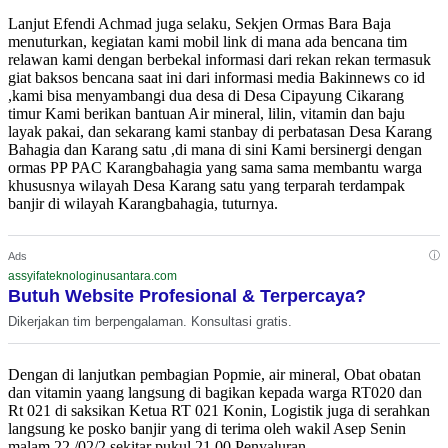
Lanjut Efendi Achmad juga selaku, Sekjen Ormas Bara Baja
menuturkan, kegiatan kami mobil link di mana ada bencana tim
relawan kami dengan berbekal informasi dari rekan rekan termasuk
giat baksos bencana saat ini dari informasi media Bakinnews co id
,kami bisa menyambangi dua desa di Desa Cipayung Cikarang
timur Kami berikan bantuan Air mineral, lilin, vitamin dan baju
layak pakai, dan sekarang kami stanbay di perbatasan Desa Karang
Bahagia dan Karang satu ,di mana di sini Kami bersinergi dengan
ormas PP PAC Karangbahagia yang sama sama membantu warga
khususnya wilayah Desa Karang satu yang terparah terdampak
banjir di wilayah Karangbahagia, tuturnya.
ⓘ
Ads
assyifateknologinusantara.com
Butuh Website Profesional & Terpercaya?
Dikerjakan tim berpengalaman. Konsultasi gratis.
Dengan di lanjutkan pembagian Popmie, air mineral, Obat obatan
dan vitamin yaang langsung di bagikan kepada warga RT020 dan
Rt 021 di saksikan Ketua RT 021 Konin, Logistik juga di serahkan
langsung ke posko banjir yang di terima oleh wakil Asep Senin
malam 22 /02/2 sekitar pukul 21.00.Penyaluran