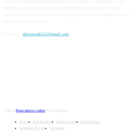
media ini berkomitmen mengungkap praktik korupsi, ketidakadilan, dan
mendukung transparansi di sektor pemerintahan dan swasta. Tujuannya
adalah untuk memberikan informasi yang akurat dan mendorong reformasi
yang lebih bersih dan adil.
Contact us:
alirajawali212@gmail.com
FOLLOW US
© 2021 |
Rajawalinews.online
by IT Rajawali
Home
Box Redaksi
Tentang Kami
Kontak Kami
Kebijakan Privasi
Disclaimer