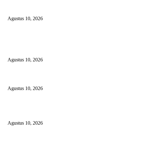
Skandal Matricide OKU Timur: Senpira Raib & Terpidana Dipindah Diam
diam, Rajawali News Group Layangkan Desakan Hukum ke Kejaksaan!
Agustus 10, 2026
POPULAR POSTS
Kepsek SMA Negeri 6 Palembang: HUT RI Momentum Perkuat Karakter 
Semangat Kebangsaan Siswa
Agustus 10, 2026
Hampir 4 Tahun Berlalu, Laporan Lahan Kanjilo Gowa Masih Dipertanya
Agustus 10, 2026
Skandal Matricide OKU Timur: Senpira Raib & Terpidana Dipindah Diam
diam, Rajawali News Group Layangkan Desakan Hukum ke Kejaksaan!
Agustus 10, 2026
POPULAR CATEGORY