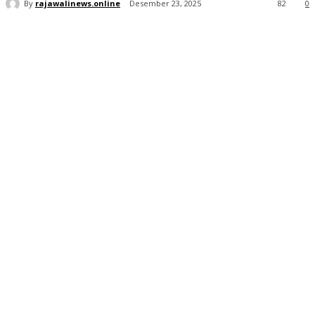
By
rajawalinews.online
Desember 23, 2025
82
0