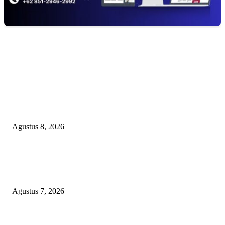
EDITOR PICKS
Menanggapi Berita Media Ruang Investigasi, LSM-KCBI Sumsel Desak
Tindakan Tegas: Kartu BPNT Warga Efendi Ditahan Sejak 2021, Siapa ya
Bertanggung Jawab?
Agustus 8, 2026
Kaperwil Sumsel Media Rajawalinews Angkat Bicara Dugaan Penggelapa
Desa Rp84 Juta, Kades Argomulyo Belitang Jaya Hilang 3 Bulan Bawa
Anggaran Pembangunan
Agustus 7, 2026
KELALAIAN HUKUM PEMKAB SAROLANGUN: SK DIREKTUR