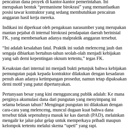
pencairan dana proyek di kantor-kantor pemerintahan. Ini
merupakan bentuk “premanisme birokrasi” yang memanfaatkan
posisi tawar kontraktor yang sedang membutuhkan pencairan
anggaran hasil kerja mereka.
Indikasi ini diperkuat oleh pengakuan narasumber yang merupakan
mantan pejabat di internal birokrasi pendapatan daerah berinisial
FK, yang membenarkan adanya malpraktik anggaran tersebut.
“Ini adalah kesalahan fatal. Praktik ini sudah melenceng jauh dan
sengaja dibiarkan bertahun-tahun seolah-olah menjadi kebijakan
yang sah demi kepentingan oknum tertentu,” tegas FK.
Kesaksian dari internal ini menjadi bukti petunjuk bahwa kebijakan
pemungutan pajak kepada kontraktor dilakukan dengan kesadaran
penuh akan adanya ketimpangan prosedur, namun tetap dipaksakan
demi motif yang patut dipertanyakan.
Pertanyaan besar yang kini mengguncang publik adalah: Ke mana
perginya akumulasi dana dari pungutan yang menyimpang ini
selama belasan tahun? Mengingat pungutan ini dilakukan dengan
cara-cara yang melenceng, muncul dugaan kuat bahwa dana
tersebut tidak sepenuhnya masuk ke kas daerah (PAD), melainkan
mengalir ke jalur-jalur gelap untuk memperkaya pribadi maupun
kelompok tertentu melalui skema “upeti” yang rapi.