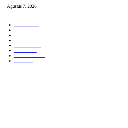
Agustus 7, 2026
POPULAR CATEGORY
Headline
2835
Bekasi
1720
Sumatera
1507
Peristiwa
1183
Purwakarta
842
Nasional
586
Pemerintahan
537
Jakarta
475