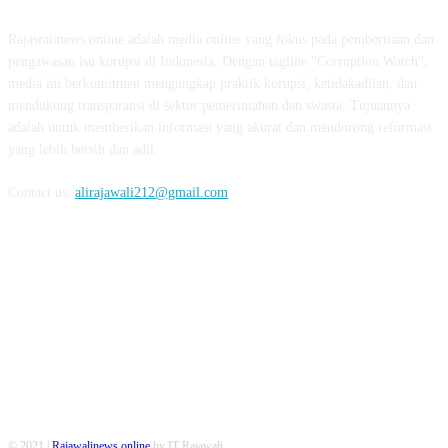
Rajawalinews.online adalah media online yang fokus pada pemberitaan dan
pengawasan isu korupsi di Indonesia. Dengan tagline "Corruption Watch",
media ini berkomitmen mengungkap praktik korupsi, ketidakadilan, dan
mendukung transparansi di sektor pemerintahan dan swasta. Tujuannya
adalah untuk memberikan informasi yang akurat dan mendorong reformasi
yang lebih bersih dan adil.
Contact us:
alirajawali212@gmail.com
FOLLOW US
© 2021 |
Rajawalinews.online
by IT Rajawali