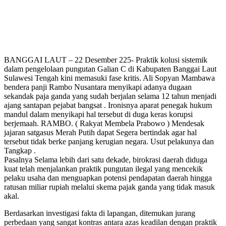
BANGGAI LAUT – 22 Desember 225- Praktik kolusi sistemik
dalam pengelolaan pungutan Galian C di Kabupaten Banggai Laut
Sulawesi Tengah kini memasuki fase kritis. Ali Sopyan Mambawa
bendera panji Rambo Nusantara menyikapi adanya dugaan
sekandak paja ganda yang sudah berjalan selama 12 tahun menjadi
ajang santapan pejabat bangsat . Ironisnya aparat penegak hukum
mandul dalam menyikapi hal tersebut di duga keras korupsi
berjemaah. RAMBO. ( Rakyat Membela Prabowo ) Mendesak
jajaran satgasus Merah Putih dapat Segera bertindak agar hal
tersebut tidak berke panjang kerugian negara. Usut pelakunya dan
Tangkap .
Pasalnya Selama lebih dari satu dekade, birokrasi daerah diduga
kuat telah menjalankan praktik pungutan ilegal yang mencekik
pelaku usaha dan menguapkan potensi pendapatan daerah hingga
ratusan miliar rupiah melalui skema pajak ganda yang tidak masuk
akal.
Berdasarkan investigasi fakta di lapangan, ditemukan jurang
perbedaan yang sangat kontras antara azas keadilan dengan praktik