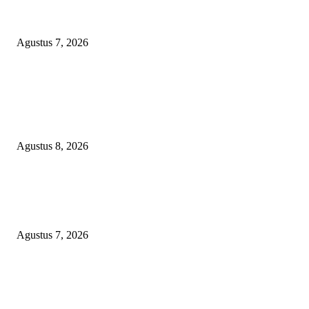
PERUMDA TSB DINYATAKAN CACAT TOTAL, PENGACARA SENI
KULITI OPINI KUASA HUKUM BUPATI
Agustus 7, 2026
POPULAR POSTS
Menanggapi Berita Media Ruang Investigasi, LSM-KCBI Sumsel Desak
Tindakan Tegas: Kartu BPNT Warga Efendi Ditahan Sejak 2021, Siapa ya
Bertanggung Jawab?
Agustus 8, 2026
Kaperwil Sumsel Media Rajawalinews Angkat Bicara Dugaan Penggelapa
Desa Rp84 Juta, Kades Argomulyo Belitang Jaya Hilang 3 Bulan Bawa
Anggaran Pembangunan
Agustus 7, 2026
KELALAIAN HUKUM PEMKAB SAROLANGUN: SK DIREKTUR
PERUMDA TSB DINYATAKAN CACAT TOTAL, PENGACARA SENI
KULITI OPINI KUASA HUKUM BUPATI