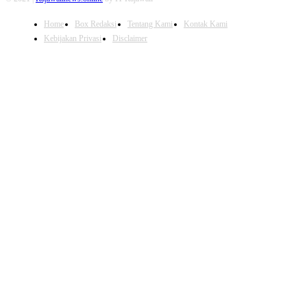
Home
Box Redaksi
Tentang Kami
Kontak Kami
Kebijakan Privasi
Disclaimer