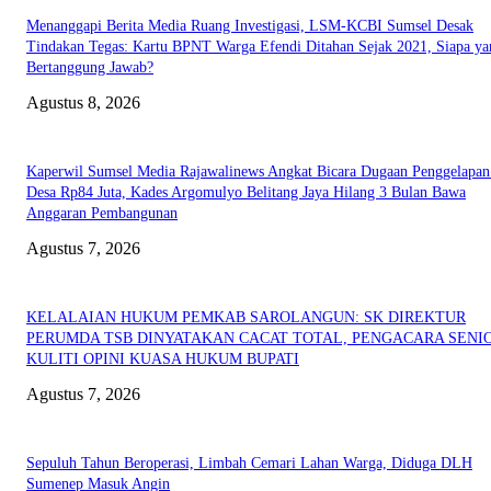
Menanggapi Berita Media Ruang Investigasi, LSM-KCBI Sumsel Desak
Tindakan Tegas: Kartu BPNT Warga Efendi Ditahan Sejak 2021, Siapa ya
Bertanggung Jawab?
Agustus 8, 2026
Kaperwil Sumsel Media Rajawalinews Angkat Bicara Dugaan Penggelapa
Desa Rp84 Juta, Kades Argomulyo Belitang Jaya Hilang 3 Bulan Bawa
Anggaran Pembangunan
Agustus 7, 2026
KELALAIAN HUKUM PEMKAB SAROLANGUN: SK DIREKTUR
PERUMDA TSB DINYATAKAN CACAT TOTAL, PENGACARA SENI
KULITI OPINI KUASA HUKUM BUPATI
Agustus 7, 2026
Sepuluh Tahun Beroperasi, Limbah Cemari Lahan Warga, Diduga DLH
Sumenep Masuk Angin