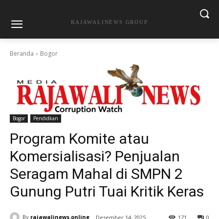
RAJAWALINEWS GROUP
Beranda
Bogor
Bogor
Pendidkan
Program Komite atau
Komersialisasi? Penjualan
Seragam Mahal di SMPN 2
Gunung Putri Tuai Kritik Keras
By
rajawalinews.online
Desember 14, 2025
171
0