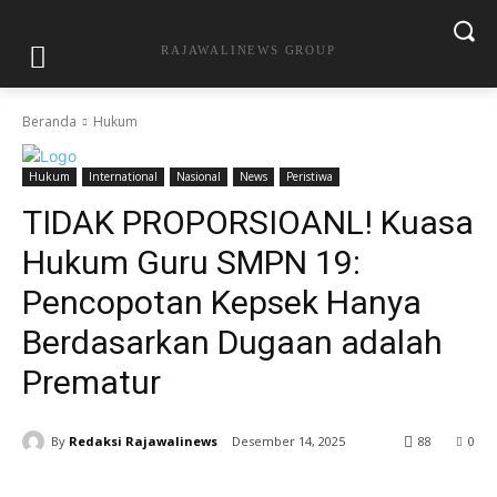
RAJAWALINEWS GROUP
Beranda
Hukum
Hukum
International
Nasional
News
Peristiwa
TIDAK PROPORSIOANL! Kuasa
Hukum Guru SMPN 19:
Pencopotan Kepsek Hanya
Berdasarkan Dugaan adalah
Prematur
By
Redaksi Rajawalinews
Desember 14, 2025
88
0