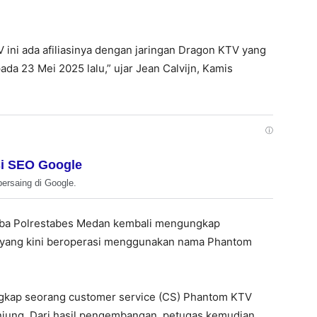
ini ada afiliasinya dengan jaringan Dragon KTV yang
da 23 Mei 2025 lalu,” ujar Jean Calvijn, Kamis
ⓘ
i SEO Google
bersaing di Google.
koba Polrestabes Medan kembali mengungkap
m yang kini beroperasi menggunakan nama Phantom
gkap seorang customer service (CS) Phantom KTV
njung. Dari hasil pengembangan, petugas kemudian