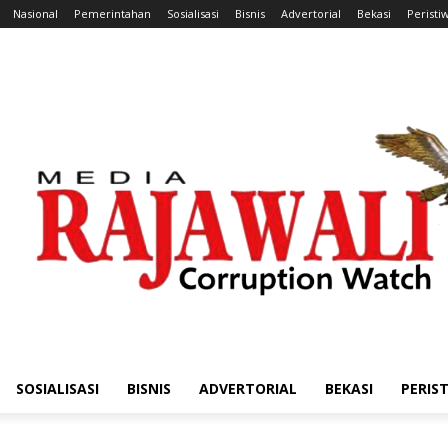
Nasional
Pemerintahan
Sosialisasi
Bisnis
Advertorial
Bekasi
Peristi
SOSIALISASI
BISNIS
ADVERTORIAL
BEKASI
PERIS