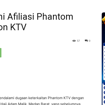
i Afiliasi Phantom
on KTV
57
0
endalami dugaan keterkaitan Phantom KTV dengan
 Haji Adam Malik, Medan Barat, yang sebelumnya