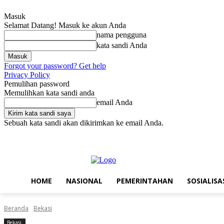
Masuk
Selamat Datang! Masuk ke akun Anda
nama pengguna
kata sandi Anda
Forgot your password? Get help
Privacy Policy
Pemulihan password
Memulihkan kata sandi anda
email Anda
Sebuah kata sandi akan dikirimkan ke email Anda.
Sabtu, Agustus 8, 2026
Masuk / Bergabung
Home
Nasional
Pe
HOME
NASIONAL
PEMERINTAHAN
SOSIALISA
Beranda
Bekasi
Bekasi