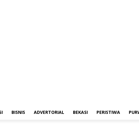
merintahan
Sosialisasi
Bisnis
Advertorial
Bekasi
Peristiwa
Purwakarta
SI
BISNIS
ADVERTORIAL
BEKASI
PERISTIWA
PUR