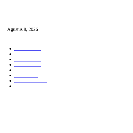
Kepulan Asap Hitam Misterius di Tambang PTBA Gegerkan Warga Tegalre
Manajemen Bungkam?
Agustus 8, 2026
POPULAR CATEGORY
Headline
2839
Bekasi
1721
Sumatera
1507
Peristiwa
1183
Purwakarta
842
Nasional
586
Pemerintahan
537
Jakarta
476