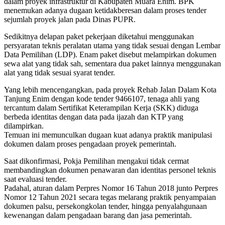
dalam proyek infrastruktur di Kabupaten Muara Enim. BPK
menemukan adanya dugaan ketidakberesan dalam proses tender
sejumlah proyek jalan pada Dinas PUPR.
Sedikitnya delapan paket pekerjaan diketahui menggunakan
persyaratan teknis peralatan utama yang tidak sesuai dengan Lembar
Data Pemilihan (LDP). Enam paket disebut melampirkan dokumen
sewa alat yang tidak sah, sementara dua paket lainnya menggunakan
alat yang tidak sesuai syarat tender.
Yang lebih mencengangkan, pada proyek Rehab Jalan Dalam Kota
Tanjung Enim dengan kode tender 9466107, tenaga ahli yang
tercantum dalam Sertifikat Keterampilan Kerja (SKK) diduga
berbeda identitas dengan data pada ijazah dan KTP yang
dilampirkan.
Temuan ini memunculkan dugaan kuat adanya praktik manipulasi
dokumen dalam proses pengadaan proyek pemerintah.
Saat dikonfirmasi, Pokja Pemilihan mengakui tidak cermat
membandingkan dokumen penawaran dan identitas personel teknis
saat evaluasi tender.
Padahal, aturan dalam Perpres Nomor 16 Tahun 2018 junto Perpres
Nomor 12 Tahun 2021 secara tegas melarang praktik penyampaian
dokumen palsu, persekongkolan tender, hingga penyalahgunaan
kewenangan dalam pengadaan barang dan jasa pemerintah.