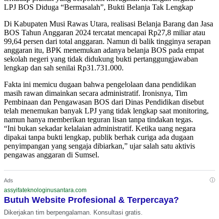
LPJ BOS Diduga “Bermasalah”, Bukti Belanja Tak Lengkap
Di Kabupaten Musi Rawas Utara, realisasi Belanja Barang dan Jasa
BOS Tahun Anggaran 2024 tercatat mencapai Rp27,8 miliar atau
99,64 persen dari total anggaran. Namun di balik tingginya serapan
anggaran itu, BPK menemukan adanya belanja BOS pada empat
sekolah negeri yang tidak didukung bukti pertanggungjawaban
lengkap dan sah senilai Rp31.731.000.
Fakta ini memicu dugaan bahwa pengelolaan dana pendidikan
masih rawan dimainkan secara administratif. Ironisnya, Tim
Pembinaan dan Pengawasan BOS dari Dinas Pendidikan disebut
telah menemukan banyak LPJ yang tidak lengkap saat monitoring,
namun hanya memberikan teguran lisan tanpa tindakan tegas.
“Ini bukan sekadar kelalaian administratif. Ketika uang negara
dipakai tanpa bukti lengkap, publik berhak curiga ada dugaan
penyimpangan yang sengaja dibiarkan,” ujar salah satu aktivis
pengawas anggaran di Sumsel.
ⓘ
Ads
assyifateknologinusantara.com
Butuh Website Profesional & Terpercaya?
Dikerjakan tim berpengalaman. Konsultasi gratis.