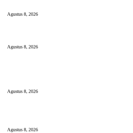
SIRAIT!
Agustus 8, 2026
Kepulan Asap Hitam Misterius di Tambang PTBA Gegerkan Warga Tegalre
Manajemen Bungkam?
Agustus 8, 2026
POPULAR POSTS
RAKYAT KECIL DIPERAS, SERTIFIKAT PTSL DITUMBALKAN UT
Relawan Pembela Prabowo Ali Sofyan Minta APH Tangkap Oknum Kades
Bangsat Madugondo: Ini Pengkhianatan Terhadap Program Presiden!
Agustus 8, 2026
DPC XTC SEXYROAD BEKASI “SERBU” PEMKAB: BONGKAR DU
SKANDAL BBM DLH, DESAK PLT BUPATI SERET DAN COPOT DO
SIRAIT!
Agustus 8, 2026