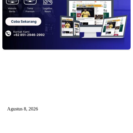
EDITOR PICKS
RAKYAT KECIL DIPERAS, SERTIFIKAT PTSL DITUMBALKAN UT
Relawan Pembela Prabowo Ali Sofyan Minta APH Tangkap Oknum Kades
Bangsat Madugondo: Ini Pengkhianatan Terhadap Program Presiden!
Agustus 8, 2026
DPC XTC SEXYROAD BEKASI “SERBU” PEMKAB: BONGKAR DU
SKANDAL BBM DLH, DESAK PLT BUPATI SERET DAN COPOT DO