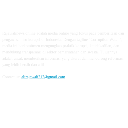
ABOUT US
Rajawalinews.online adalah media online yang fokus pada pemberitaan dan
pengawasan isu korupsi di Indonesia. Dengan tagline "Corruption Watch",
media ini berkomitmen mengungkap praktik korupsi, ketidakadilan, dan
mendukung transparansi di sektor pemerintahan dan swasta. Tujuannya
adalah untuk memberikan informasi yang akurat dan mendorong reformasi
yang lebih bersih dan adil.
Contact us:
alirajawali212@gmail.com
FOLLOW US