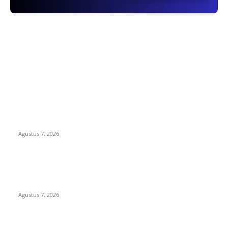
EDITOR PICKS
Kaperwil Sumsel Media Rajawalinews Angkat Bicara
Dugaan Penggelapan Dana Desa Rp84 Juta, Kades
Argomulyo Belitang Jaya Hilang 3 Bulan Bawa Anggaran
Pembangunan
Agustus 7, 2026
KELALAIAN HUKUM PEMKAB SAROLANGUN: SK DIREKTUR
PERUMDA TSB DINYATAKAN CACAT TOTAL, PENGACARA
SENIOR KULITI OPINI KUASA HUKUM BUPATI
Agustus 7, 2026
Sepuluh Tahun Beroperasi, Limbah Cemari Lahan Warga,