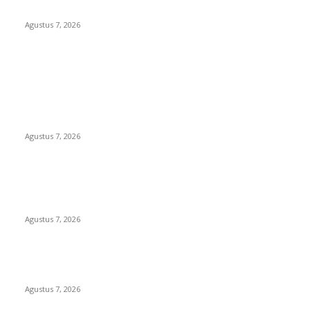
Diduga DLH Sumenep Masuk Angin
Agustus 7, 2026
POPULAR POSTS
Kaperwil Sumsel Media Rajawalinews Angkat Bicara
Dugaan Penggelapan Dana Desa Rp84 Juta, Kades
Argomulyo Belitang Jaya Hilang 3 Bulan Bawa Anggaran
Pembangunan
Agustus 7, 2026
KELALAIAN HUKUM PEMKAB SAROLANGUN: SK DIREKTUR
PERUMDA TSB DINYATAKAN CACAT TOTAL, PENGACARA
SENIOR KULITI OPINI KUASA HUKUM BUPATI
Agustus 7, 2026
Sepuluh Tahun Beroperasi, Limbah Cemari Lahan Warga,
Diduga DLH Sumenep Masuk Angin
Agustus 7, 2026
POPULAR CATEGORY