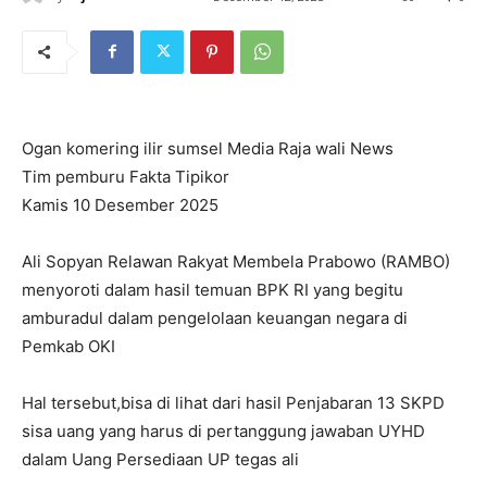
Ogan komering ilir sumsel Media Raja wali News
Tim pemburu Fakta Tipikor
Kamis 10 Desember 2025
Ali Sopyan Relawan Rakyat Membela Prabowo (RAMBO)
menyoroti dalam hasil temuan BPK RI yang begitu
amburadul dalam pengelolaan keuangan negara di
Pemkab OKI
Hal tersebut,bisa di lihat dari hasil Penjabaran 13 SKPD
sisa uang yang harus di pertanggung jawaban UYHD
dalam Uang Persediaan UP tegas ali