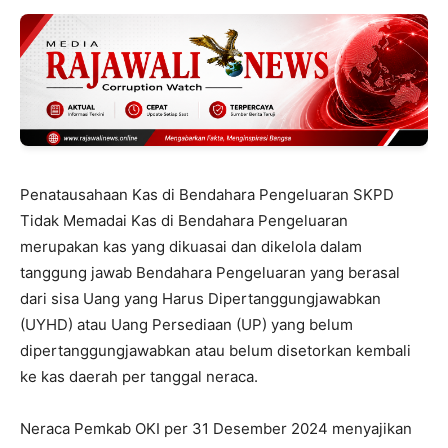
Penatausahaan Kas di Bendahara Pengeluaran SKPD
Tidak Memadai Kas di Bendahara Pengeluaran
merupakan kas yang dikuasai dan dikelola dalam
tanggung jawab Bendahara Pengeluaran yang berasal
dari sisa Uang yang Harus Dipertanggungjawabkan
(UYHD) atau Uang Persediaan (UP) yang belum
dipertanggungjawabkan atau belum disetorkan kembali
ke kas daerah per tanggal neraca.
Neraca Pemkab OKI per 31 Desember 2024 menyajikan