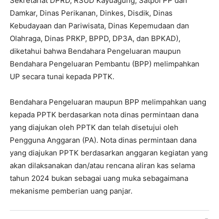
Sekretariat DPRD, RSUD Kayuagung, Satpol PP dan
Damkar, Dinas Perikanan, Dinkes, Disdik, Dinas
Kebudayaan dan Pariwisata, Dinas Kepemudaan dan
Olahraga, Dinas PRKP, BPPD, DP3A, dan BPKAD),
diketahui bahwa Bendahara Pengeluaran maupun
Bendahara Pengeluaran Pembantu (BPP) melimpahkan
UP secara tunai kepada PPTK.
Bendahara Pengeluaran maupun BPP melimpahkan uang
kepada PPTK berdasarkan nota dinas permintaan dana
yang diajukan oleh PPTK dan telah disetujui oleh
Pengguna Anggaran (PA). Nota dinas permintaan dana
yang diajukan PPTK berdasarkan anggaran kegiatan yang
akan dilaksanakan dan/atau rencana aliran kas selama
tahun 2024 bukan sebagai uang muka sebagaimana
mekanisme pemberian uang panjar.