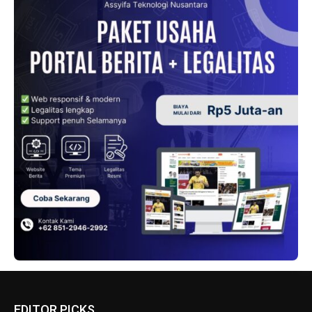
EDITOR PICKS