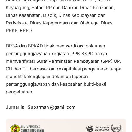
Kayuagung, Satpol PP dan Damkar, Dinas Perikanan,
Dinas Kesehatan, Disdik, Dinas Kebudayaan dan
Pariwisata, Dinas Kepemudaan dan Olahraga, Dinas
PRKP, BPPD,
DP3A dan BPKAD tidak memverifikasi dokumen
pertanggungjawaban kegiatan. PPK SKPD hanya
memverifikasi Surat Permintaan Pembayaran (SPP) UP,
GU dan TU berdasarkan rekapitulasi pengeluaran tanpa
meneliti kelengkapan dokumen laporan
pertanggungjawaban dan keabsahan bukti-bukti
pengeluaran.
Jurnarlis : Suparman @gamil.com