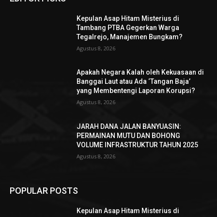
Kepulan Asap Hitam Misterius di
Tambang PTBA Gegerkan Warga
Tegalrejo, Manajemen Bungkam?
Agustus 8, 2026
Apakah Negara Kalah oleh Kekuasaan di
Banggai Laut atau Ada ‘Tangan Baja’
yang Membentengi Laporan Korupsi?
Agustus 8, 2026
JARAH DANA JALAN BANYUASIN:
PERMAINAN MUTU DAN BOHONG
VOLUME INFRASTRUKTUR TAHUN 2025
Agustus 8, 2026
POPULAR POSTS
Kepulan Asap Hitam Misterius di