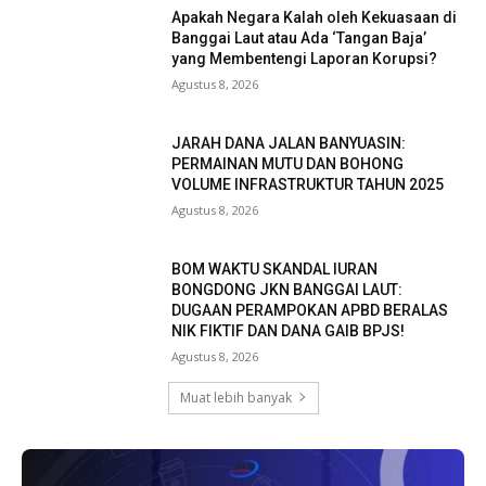
Apakah Negara Kalah oleh Kekuasaan di
Banggai Laut atau Ada ‘Tangan Baja’
yang Membentengi Laporan Korupsi?
Agustus 8, 2026
JARAH DANA JALAN BANYUASIN:
PERMAINAN MUTU DAN BOHONG
VOLUME INFRASTRUKTUR TAHUN 2025
Agustus 8, 2026
BOM WAKTU SKANDAL IURAN
BONGDONG JKN BANGGAI LAUT:
DUGAAN PERAMPOKAN APBD BERALAS
NIK FIKTIF DAN DANA GAIB BPJS!
Agustus 8, 2026
Muat lebih banyak