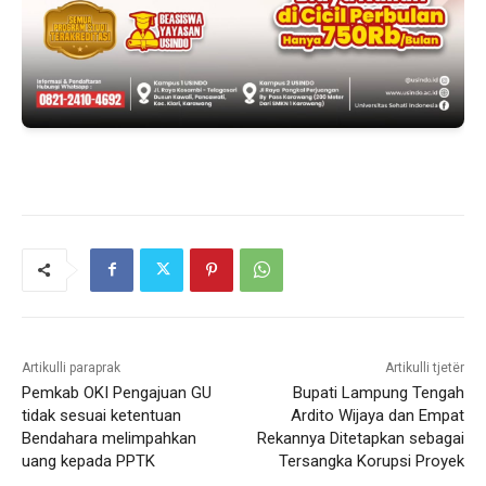
Artikulli paraprak
Artikulli tjetër
Pemkab OKI Pengajuan GU
Bupati Lampung Tengah
tidak sesuai ketentuan
Ardito Wijaya dan Empat
Bendahara melimpahkan
Rekannya Ditetapkan sebagai
uang kepada PPTK
Tersangka Korupsi Proyek