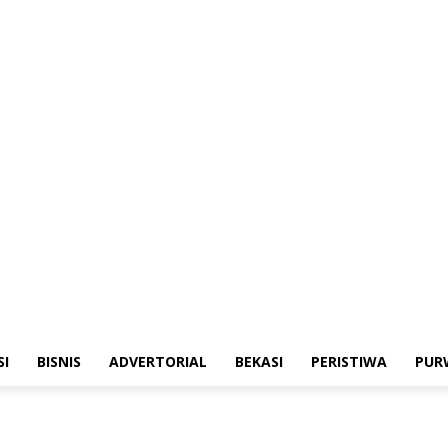
merintahan
Sosialisasi
Bisnis
Advertorial
Bekasi
Peristiwa
Purwakarta
SI
BISNIS
ADVERTORIAL
BEKASI
PERISTIWA
PUR