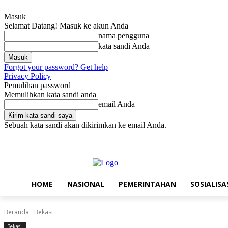
Masuk
Selamat Datang! Masuk ke akun Anda
nama pengguna
kata sandi Anda
Forgot your password? Get help
Privacy Policy
Pemulihan password
Memulihkan kata sandi anda
email Anda
Sebuah kata sandi akan dikirimkan ke email Anda.
Kamis, Agustus 6, 2026
Masuk / Bergabung
Home
Nasional
Pe
HOME
NASIONAL
PEMERINTAHAN
SOSIALISA
Beranda
Bekasi
Bekasi