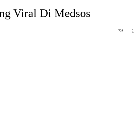
ng Viral Di Medsos
703
0