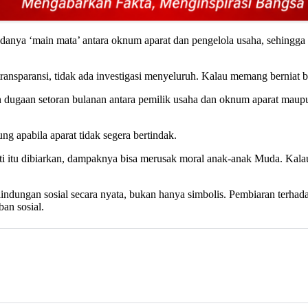
anya ‘main mata’ antara oknum aparat dan pengelola usaha, sehingga p
nsparansi, tidak ada investigasi menyeluruh. Kalau memang berniat bers
an dugaan setoran bulanan antara pemilik usaha dan oknum aparat mau
apabila aparat tidak segera bertindak.
itu dibiarkan, dampaknya bisa merusak moral anak-anak Muda. Kalau a
dungan sosial secara nyata, bukan hanya simbolis. Pembiaran terhadap 
ban sosial.