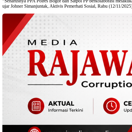
“Seharusnya PPA Polres Bogor dan Satpol PP berkolaborasi melakukan 
ujar Johner Simanjuntak, Aktivis Pemerhati Sosial, Rabu (12/11/2025)