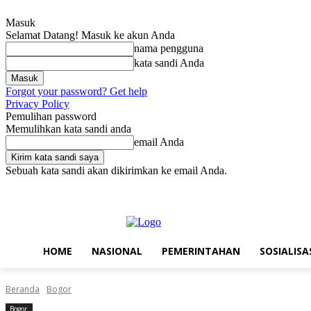
Masuk
Selamat Datang! Masuk ke akun Anda
nama pengguna
kata sandi Anda
Forgot your password? Get help
Privacy Policy
Pemulihan password
Memulihkan kata sandi anda
email Anda
Sebuah kata sandi akan dikirimkan ke email Anda.
Kamis, Agustus 6, 2026
Masuk / Bergabung
Home
Nasional
Pe
HOME
NASIONAL
PEMERINTAHAN
SOSIALISA
Beranda
Bogor
Bogor