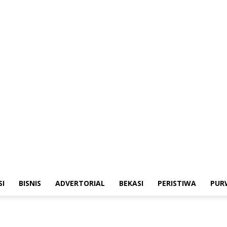
merintahan
Sosialisasi
Bisnis
Advertorial
Bekasi
Peristiwa
Purwakarta
SI
BISNIS
ADVERTORIAL
BEKASI
PERISTIWA
PUR