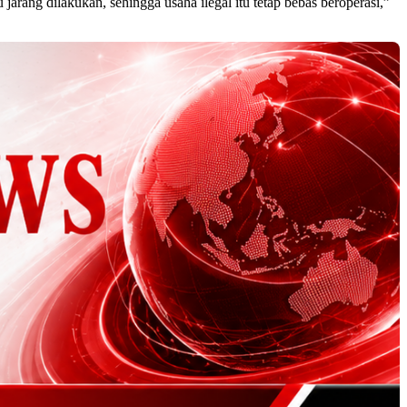
arang dilakukan, sehingga usaha ilegal itu tetap bebas beroperasi,”