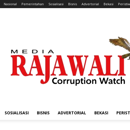
Nasional
Pemerintahan
Sosialisasi
Bisnis
Advertorial
Bekasi
Peristi
SOSIALISASI
BISNIS
ADVERTORIAL
BEKASI
PERIS