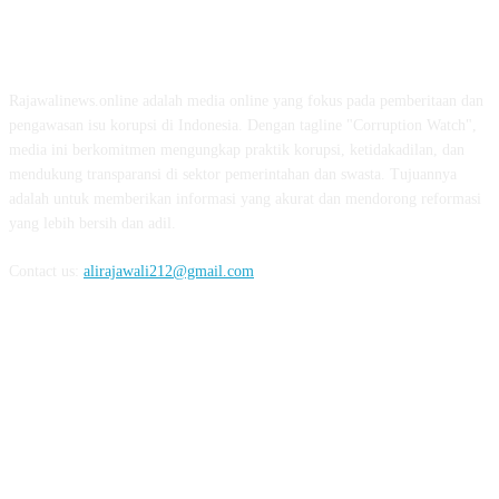
ABOUT US
Rajawalinews.online adalah media online yang fokus pada pemberitaan dan
pengawasan isu korupsi di Indonesia. Dengan tagline "Corruption Watch",
media ini berkomitmen mengungkap praktik korupsi, ketidakadilan, dan
mendukung transparansi di sektor pemerintahan dan swasta. Tujuannya
adalah untuk memberikan informasi yang akurat dan mendorong reformasi
yang lebih bersih dan adil.
Contact us:
alirajawali212@gmail.com
FOLLOW US