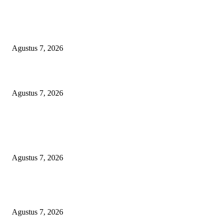
Arogansi Kekuasaan DPRD Bekasi, Prabowo Subianto Selaku Ketua Um
Partai Gerindra Didesak Pecat Anggota Dewan M
Agustus 7, 2026
Lurah Sako Bersama Ketua LPMK dan RT Ajak Warga Gotong Royong
Agustus 7, 2026
POPULAR POSTS
Dugaan Pembiaran Limbah DLH Kab Sumenep Bungkam Petani Tembaka
Menanggung Rugi
Agustus 7, 2026
Arogansi Kekuasaan DPRD Bekasi, Prabowo Subianto Selaku Ketua Um
Partai Gerindra Didesak Pecat Anggota Dewan M
Agustus 7, 2026