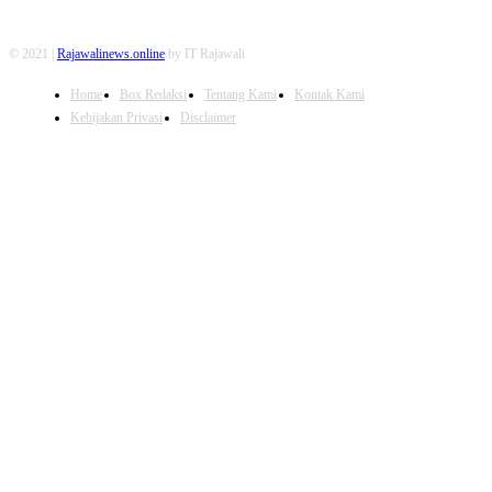
© 2021 |
Rajawalinews.online
by IT Rajawali
Home
Box Redaksi
Tentang Kami
Kontak Kami
Kebijakan Privasi
Disclaimer