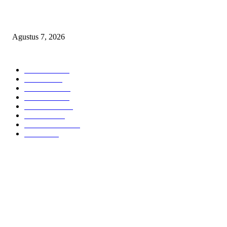
Lurah Sako Bersama Ketua LPMK dan RT Ajak Warga Gotong Royong
Agustus 7, 2026
POPULAR CATEGORY
Headline
2835
Bekasi
1720
Sumatera
1507
Peristiwa
1183
Purwakarta
842
Nasional
586
Pemerintahan
537
Jakarta
475