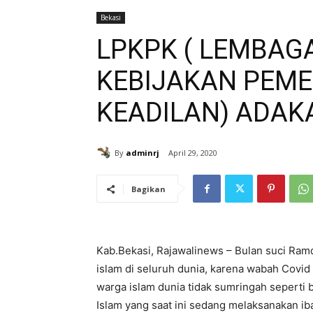
Bekasi
LPKPK ( LEMBA
KEBIJAKAN PEME
KEADILAN) ADAK
By
adminrj
April 29, 2020
Bagikan
Kab.Bekasi, Rajawalinews – Bulan suci Ramd
islam di seluruh dunia, karena wabah Covi
warga islam dunia tidak sumringah seperti
Islam yang saat ini sedang melaksanakan ib