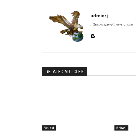
adminrj
https://rajawalinews.online
RELATED ARTICLES
Bekasi
Bekasi