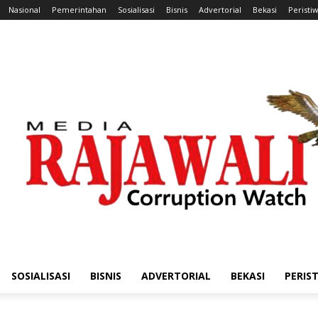
Nasional
Pemerintahan
Sosialisasi
Bisnis
Advertorial
Bekasi
Peristi
SOSIALISASI
BISNIS
ADVERTORIAL
BEKASI
PERIS