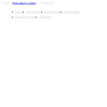
© 2021 |
Rajawalinews.online
by IT Rajawali
Home
Box Redaksi
Tentang Kami
Kontak Kami
Kebijakan Privasi
Disclaimer