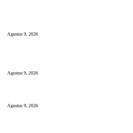
TOPENG “UMKM BERSAMA BAHAGIA 02” DI BALIK BISNIS
SERAGAM SMAN 1 BABELAN: PUNGLI TERSELUBUNG RP1,95 JU
WAJIB CASH!
Agustus 9, 2026
POPULAR POSTS
OPERASI GABUNGAN GAGALKAN PENYELUNDUPAN 1,3 TON
KETAMINE DI PERAIRAN NATUNA
Agustus 9, 2026
Polsek Sungai Rotan Ungkap Kasus Pencurian Sepeda Motor, Seorang Resi
Diamankan
Agustus 9, 2026
TOPENG “UMKM BERSAMA BAHAGIA 02” DI BALIK BISNIS
SERAGAM SMAN 1 BABELAN: PUNGLI TERSELUBUNG RP1,95 JU