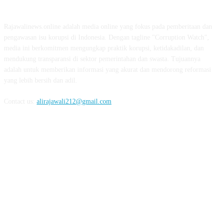
ABOUT US
Rajawalinews.online adalah media online yang fokus pada pemberitaan dan
pengawasan isu korupsi di Indonesia. Dengan tagline "Corruption Watch",
media ini berkomitmen mengungkap praktik korupsi, ketidakadilan, dan
mendukung transparansi di sektor pemerintahan dan swasta. Tujuannya
adalah untuk memberikan informasi yang akurat dan mendorong reformasi
yang lebih bersih dan adil.
Contact us:
alirajawali212@gmail.com
FOLLOW US