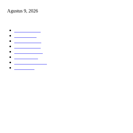
WAJIB CASH!
Agustus 9, 2026
POPULAR CATEGORY
Headline
2840
Bekasi
1723
Sumatera
1507
Peristiwa
1183
Purwakarta
842
Nasional
586
Pemerintahan
537
Jakarta
476