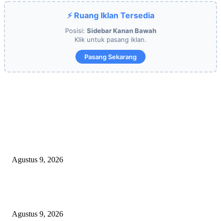
⚡ Ruang Iklan Tersedia
Posisi:
Sidebar Kanan Bawah
Klik untuk pasang iklan.
Pasang Sekarang
EDITOR PICKS
OPERASI GABUNGAN GAGALKAN PENYELUNDUPAN 1,3 TON
KETAMINE DI PERAIRAN NATUNA
Agustus 9, 2026
Polsek Sungai Rotan Ungkap Kasus Pencurian Sepeda Motor, Seorang Resi
Diamankan
Agustus 9, 2026