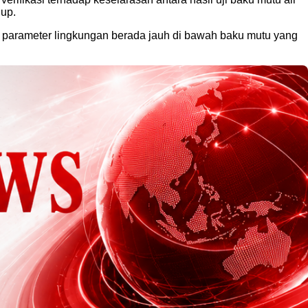
dup.
i parameter lingkungan berada jauh di bawah baku mutu yang