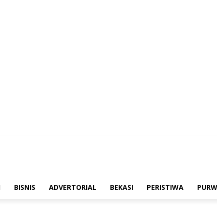
erintahan
Sosialisasi
Bisnis
Advertorial
Bekasi
Peristiwa
Purwakarta
I
BISNIS
ADVERTORIAL
BEKASI
PERISTIWA
PURW