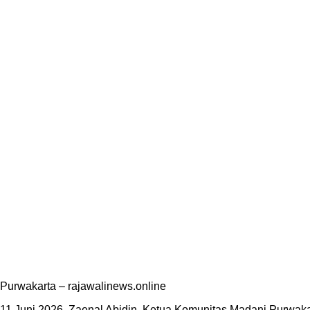
Purwakarta – rajawalinews.online
11 Juni 2026, Zaenal Abidin, Ketua Komunitas Madani Purwakar