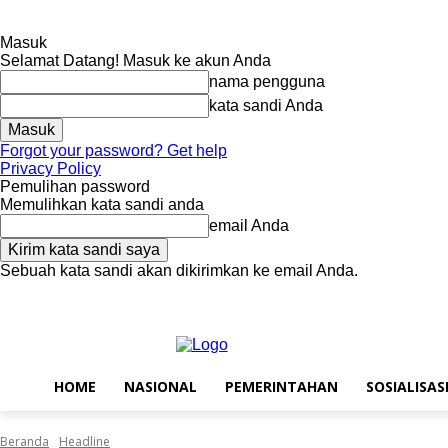
Masuk
Selamat Datang! Masuk ke akun Anda
nama pengguna
kata sandi Anda
Forgot your password? Get help
Privacy Policy
Pemulihan password
Memulihkan kata sandi anda
email Anda
Sebuah kata sandi akan dikirimkan ke email Anda.
Jumat, Agustus 7, 2026
Masuk / Bergabung
Home
Nasional
Pem
HOME
NASIONAL
PEMERINTAHAN
SOSIALISAS
Beranda
Headline