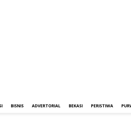
merintahan
Sosialisasi
Bisnis
Advertorial
Bekasi
Peristiwa
Purwakarta
SI
BISNIS
ADVERTORIAL
BEKASI
PERISTIWA
PUR