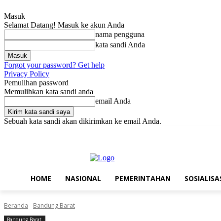
Masuk
Selamat Datang! Masuk ke akun Anda
nama pengguna
kata sandi Anda
Forgot your password? Get help
Privacy Policy
Pemulihan password
Memulihkan kata sandi anda
email Anda
Sebuah kata sandi akan dikirimkan ke email Anda.
Sabtu, Agustus 8, 2026
Masuk / Bergabung
Home
Nasional
Pe
HOME
NASIONAL
PEMERINTAHAN
SOSIALISA
Beranda
Bandung Barat
Bandung Barat