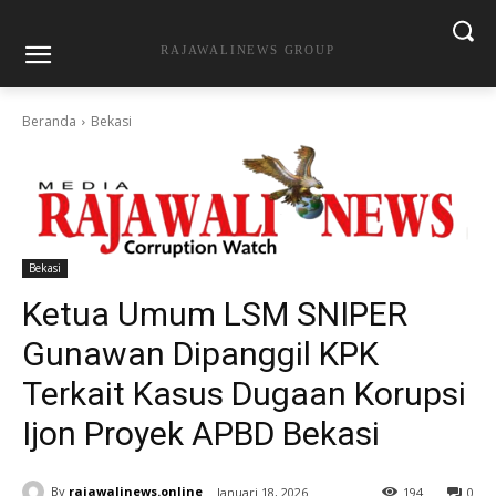
RAJAWALINEWS GROUP
Beranda
Bekasi
Bekasi
Ketua Umum LSM SNIPER
Gunawan Dipanggil KPK
Terkait Kasus Dugaan Korupsi
Ijon Proyek APBD Bekasi
By
rajawalinews.online
Januari 18, 2026
194
0