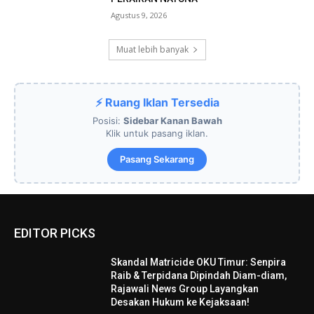
Agustus 9, 2026
Muat lebih banyak
⚡ Ruang Iklan Tersedia
Posisi:
Sidebar Kanan Bawah
Klik untuk pasang iklan.
Pasang Sekarang
EDITOR PICKS
Skandal Matricide OKU Timur: Senpira
Raib & Terpidana Dipindah Diam-diam,
Rajawali News Group Layangkan
Desakan Hukum ke Kejaksaan!