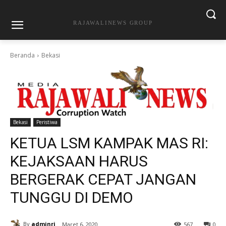
RAJAWALINEWS GROUP
Beranda
Bekasi
Bekasi
Peristiwa
KETUA LSM KAMPAK MAS RI:
KEJAKSAAN HARUS
BERGERAK CEPAT JANGAN
TUNGGU DI DEMO
By
adminrj
Maret 6, 2020
567
0