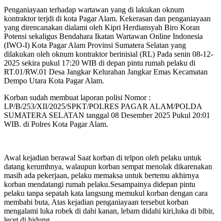
Penganiayaan terhadap wartawan yang di lakukan oknum
kontraktor terjdi di kota Pagar Alam. Kekerasan dan penganiayaan
yang direncanakan dialami oleh Kipri Herdiansyah Biro Koran
Potensi sekaligus Bendahara Ikatan Wartawan Online Indonesia
(IWO-I) Kota Pagar Alam Provinsi Sumatera Selatan yang
dilakukan oleh oknum kontraktor berinisial (RL) Pada senin 08-12-
2025 sekira pukul 17:20 WIB di depan pintu rumah pelaku di
RT.01/RW.01 Desa Jangkar Kelurahan Jangkar Emas Kecamatan
Dempo Utara Kota Pagar Alam.
Korban sudah membuat laporan polisi Nomor :
LP/B/253/XII/2025/SPKT/POLRES PAGAR ALAM/POLDA
SUMATERA SELATAN tanggal 08 Desember 2025 Pukul 20:01
WIB. di Polres Kota Pagar Alam.
Awal kejadian berawal Saat korban di telpon oleh pelaku untuk
datang kerumhnya, walaupun korban sempat menolak dikarenakan
masih ada pekerjaan, pelaku memaksa untuk bertemu akhirnya
korban mendatangi rumah pelaku.Sesampainya didepan pintu
pelaku tanpa sepatah kata langsung memukul korban dengan cara
membabi buta, Atas kejadian penganiayaan tersebut korban
mengalami luka robek di dahi kanan, lebam didahi kiri,luka di bibir,
lecet di hidung.