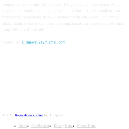
pengawasan isu korupsi di Indonesia. Dengan tagline "Corruption Watch",
media ini berkomitmen mengungkap praktik korupsi, ketidakadilan, dan
mendukung transparansi di sektor pemerintahan dan swasta. Tujuannya
adalah untuk memberikan informasi yang akurat dan mendorong reformasi
yang lebih bersih dan adil.
Contact us:
alirajawali212@gmail.com
FOLLOW US
© 2021 |
Rajawalinews.online
by IT Rajawali
Home
Box Redaksi
Tentang Kami
Kontak Kami