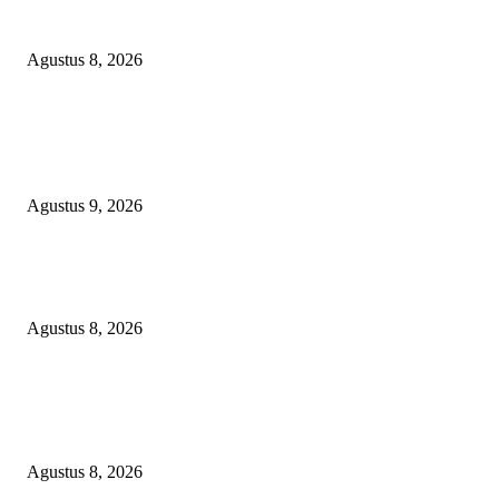
Relawan Pembela Prabowo Ali Sofyan Minta APH Tangkap Oknum Kades
Bangsat Madugondo: Ini Pengkhianatan Terhadap Program Presiden!
Agustus 8, 2026
POPULAR POSTS
Ketua PDHI Sumsel: Kemerdekaan Bukan Sekadar Perayaan, tetapi Seman
untuk Terus Mengabdi
Agustus 9, 2026
PEMKAB BEKASI KEHILANGAN 61 KENDARAAN RODA EMPAT
DILIBAS PEJABAT ATAU PENJAHAT
Agustus 8, 2026
RAKYAT KECIL DIPERAS, SERTIFIKAT PTSL DITUMBALKAN UT
Relawan Pembela Prabowo Ali Sofyan Minta APH Tangkap Oknum Kades
Bangsat Madugondo: Ini Pengkhianatan Terhadap Program Presiden!
Agustus 8, 2026