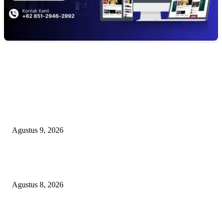
EDITOR PICKS
Ketua PDHI Sumsel: Kemerdekaan Bukan Sekadar Perayaan, tetapi Seman
untuk Terus Mengabdi
Agustus 9, 2026
PEMKAB BEKASI KEHILANGAN 61 KENDARAAN RODA EMPAT
DILIBAS PEJABAT ATAU PENJAHAT
Agustus 8, 2026
RAKYAT KECIL DIPERAS, SERTIFIKAT PTSL DITUMBALKAN UT