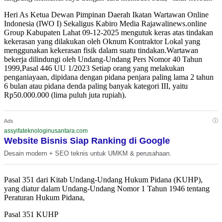
Heri As Ketua Dewan Pimpinan Daerah Ikatan Wartawan Online
Indonesia (IWO I) Sekaligus Kabiro Media Rajawalinews.online
Group Kabupaten Lahat 09-12-2025 mengutuk keras atas tindakan
kekerasan yang dilakukan oleh Oknum Kontraktor Lokal yang
menggunakan kekerasan fisik dalam suatu tindakan.Wartawan
bekerja dilindungi oleh Undang-Undang Pers Nomor 40 Tahun
1999,Pasal 446 UU 1/2023 Setiap orang yang melakukan
penganiayaan, dipidana dengan pidana penjara paling lama 2 tahun
6 bulan atau pidana denda paling banyak kategori III, yaitu
Rp50.000.000 (lima puluh juta rupiah).
ⓘ
Ads
assyifateknologinusantara.com
Website Bisnis Siap Ranking di Google
Desain modern + SEO teknis untuk UMKM & perusahaan.
Pasal 351 dari Kitab Undang-Undang Hukum Pidana (KUHP),
yang diatur dalam Undang-Undang Nomor 1 Tahun 1946 tentang
Peraturan Hukum Pidana,
Pasal 351 KUHP