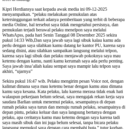
Kipri Herdiansya saat kepada awak media ini 09-12-2025
menyampaikan. “pelaku melakukan pemukulan atas
ketersinggungan terkait adanya pemberitaan yang terbit di beberapa
media Online, hal tersebut saya tidak mengetahui persisnya, dan
pemukulan terjadi berawal pelaku menelpon saya melalui
WhatsApss, pada hari Senin Tanggal 08 Desember 2025 sekira
pukul 14:33 Wib,Dan saya jawab saya lagi sibuk kalau kamu ada
perlu dengan saya silahkan kamu datang ke kantor PU, karena saya
sedang disini, atau silahkan sampaikan langsung melalui telpon,
karena saya lagi sibuk dan pelaku menjawab pokoknya saya mau
ketemu dengan kamu, nanti kamu kerumah saya ada perlu penting.
Saya jawab insa’allah kalau sempat saya mampir lalu telpon saya
akhiri, “ujarnya”
Sekira pukul 16:47 wib. Pelaku mengirim pesan Voice not, dengan
kalimat dimana saya mau ketemu benar dengan kamu atau dimana
kamu saya kesana. Kata pelaku, lalu karena merasa tidak enak hati
walaupun pekerjaan belum selesai, saya mengajak rekan kerja saya
saudara Barlian untuk menemui pelaku, sesampainya di depan
rumah pelaku saya turun dan menuju rumah pelaku, sesampainya di
depan pintu, pelaku keluar dan saya langsung bertanya dengan
pelaku, apa ceritanya kamu mau ketemu dengan saya karena tadi
saya masih sibuk dan ini juga belum selesai, tanpa bicara pelaku
langsung memukul saya dengan cara membabi buta,” tutur korban.