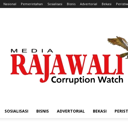
Nasional
Pemerintahan
Sosialisasi
Bisnis
Advertorial
Bekasi
Peristi
SOSIALISASI
BISNIS
ADVERTORIAL
BEKASI
PERIS