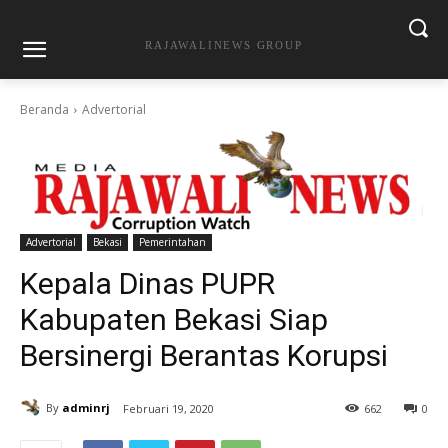
RAJAWALINEWS GROUP
Beranda
Advertorial
Advertorial
Bekasi
Pemerintahan
Kepala Dinas PUPR
Kabupaten Bekasi Siap
Bersinergi Berantas Korupsi
By
adminrj
Februari 19, 2020
662
0