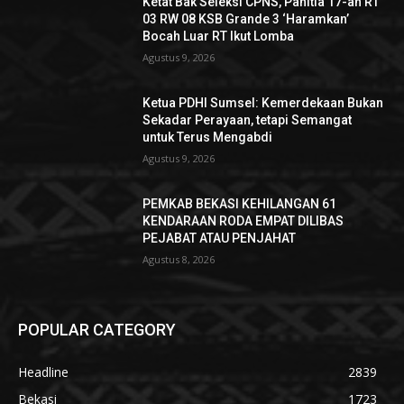
Ketat Bak Seleksi CPNS, Panitia 17-an RT
03 RW 08 KSB Grande 3 ‘Haramkan’
Bocah Luar RT Ikut Lomba
Agustus 9, 2026
Ketua PDHI Sumsel: Kemerdekaan Bukan
Sekadar Perayaan, tetapi Semangat
untuk Terus Mengabdi
Agustus 9, 2026
PEMKAB BEKASI KEHILANGAN 61
KENDARAAN RODA EMPAT DILIBAS
PEJABAT ATAU PENJAHAT
Agustus 8, 2026
POPULAR CATEGORY
Headline
2839
Bekasi
1723