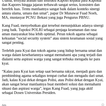
Ulama, ternyata arahan dan instruksi Kapolri kepada para Kapolda
dan Kapores hingga jajaran terbawah sangat serius, konsisten dan
berefek luas. Tentu manfaatnya sangat baik dalam konteks sinergi
antara ulama, umara dan umat”, papar Dr Munawar Fuad Noeh,
MA, mustasyar PCNU Bekasi yang juga Pengurus PBNU.
Kang Fuad, menyebutkan giat tersebut menunjukkan adanya sinergi
yang baik. Tupoksi POLRI sebagai penjaga keamanan dan rasa
aman masyarakat bisa lebih optimal. Peran tokoh agama sebagai
kekuatan “social security system” atau sistem keamanan sosial yang
sangat penting.
Terlebih para Kyai dan tokoh agama yang hidup bersama umat dan
warga dalam kesehariannya sangat memahami apa yang terjadi dan
dialami serta aspirasi warga yang sangat terbuka mengadu ke para
kyai.
“Kalau para Kyai kan setiap saat bersama rakyat, menjadi guru dan
pembimbing agama sekaligus tempat curhat dan mengadu dari umat.
Jadi, kalau Kyai dekat dengan Polisi, atau Polisi dekat dengan Kyai,
akan sangat besar manfaatnya buat memberi solusi dan memahami
situasi dan aspirasi warga”, tegas Kang Fuad, yang juga aktif
sebagai Dosen Universitas Presiden.
ⓘ
Ads