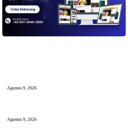
EDITOR PICKS
Ketat Bak Seleksi CPNS, Panitia 17-an RT 03 RW 08 KSB Grande 3
‘Haramkan’ Bocah Luar RT Ikut Lomba
Agustus 9, 2026
Ketua PDHI Sumsel: Kemerdekaan Bukan Sekadar Perayaan, tetapi Seman
untuk Terus Mengabdi
Agustus 9, 2026