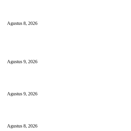
PEMKAB BEKASI KEHILANGAN 61 KENDARAAN RODA EMPAT
DILIBAS PEJABAT ATAU PENJAHAT
Agustus 8, 2026
POPULAR POSTS
Ketat Bak Seleksi CPNS, Panitia 17-an RT 03 RW 08 KSB Grande 3
‘Haramkan’ Bocah Luar RT Ikut Lomba
Agustus 9, 2026
Ketua PDHI Sumsel: Kemerdekaan Bukan Sekadar Perayaan, tetapi Seman
untuk Terus Mengabdi
Agustus 9, 2026
PEMKAB BEKASI KEHILANGAN 61 KENDARAAN RODA EMPAT
DILIBAS PEJABAT ATAU PENJAHAT
Agustus 8, 2026