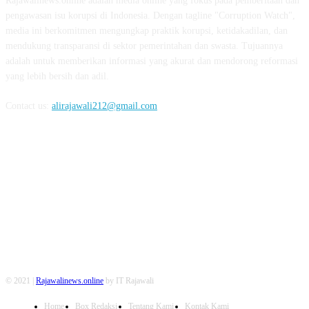
Rajawalinews.online adalah media online yang fokus pada pemberitaan dan
pengawasan isu korupsi di Indonesia. Dengan tagline "Corruption Watch",
media ini berkomitmen mengungkap praktik korupsi, ketidakadilan, dan
mendukung transparansi di sektor pemerintahan dan swasta. Tujuannya
adalah untuk memberikan informasi yang akurat dan mendorong reformasi
yang lebih bersih dan adil.
Contact us:
alirajawali212@gmail.com
FOLLOW US
© 2021 |
Rajawalinews.online
by IT Rajawali
Home
Box Redaksi
Tentang Kami
Kontak Kami