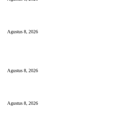
Soroti Cacat Prosedur Pengangkatan Dirut Perumda Air Minum Tirta Sak
Batuah, Keputusan PTUN Jambi Dinilai Abaikan Hak Kontrol Publik
Agustus 8, 2026
POPULAR POSTS
Kuliner Jawa Berpadu Hiburan Keluarga, Lestari Resto Hadirkan Pengala
Baru di Banyuasin
Agustus 8, 2026
SEBERAPA AMAN POSISI FEBRIE ADRIANSYAH SEBAGAI PEME
KARTU TRUF?
Agustus 8, 2026
Soroti Cacat Prosedur Pengangkatan Dirut Perumda Air Minum Tirta Sak
Batuah, Keputusan PTUN Jambi Dinilai Abaikan Hak Kontrol Publik