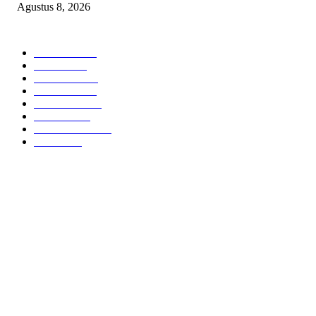
Agustus 8, 2026
POPULAR CATEGORY
Headline
2837
Bekasi
1720
Sumatera
1507
Peristiwa
1183
Purwakarta
842
Nasional
586
Pemerintahan
537
Jakarta
476