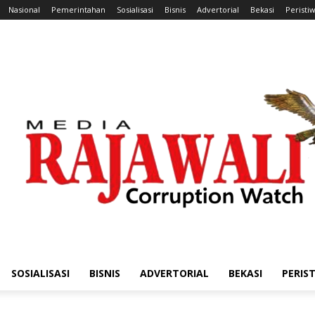
Nasional
Pemerintahan
Sosialisasi
Bisnis
Advertorial
Bekasi
Peristi
SOSIALISASI
BISNIS
ADVERTORIAL
BEKASI
PERIS