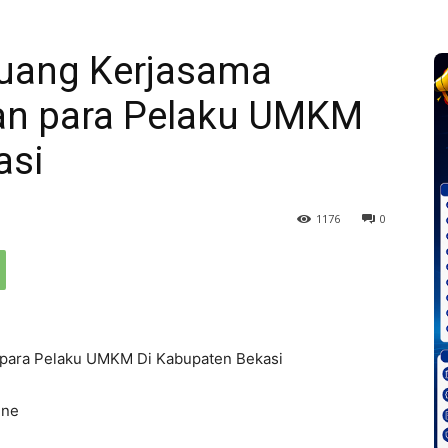
luang Kerjasama
an para Pelaku UMKM
asi
1176
0
para Pelaku UMKM Di Kabupaten Bekasi
ine