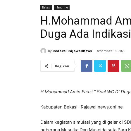
Bekasi
Headline
H.Mohammad Amin
Duga Ada Indikas
By
Redaksi Rajawalinews
Desember 18, 2020
Bagikan
H.Mohammad Amin
Fauzi ” Soal WC DI Dug
Kabupaten Bekasi- Rajawalinews.online
Dalam kegiatan simulasi yang di gelar di SD
beberapa Muspika Dan Muspida seta Para Ka