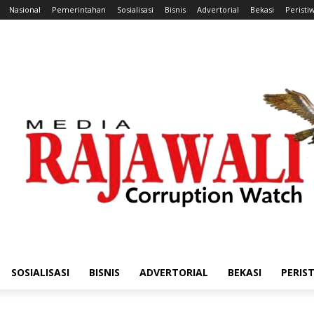
Nasional
Pemerintahan
Sosialisasi
Bisnis
Advertorial
Bekasi
Peristi
SOSIALISASI
BISNIS
ADVERTORIAL
BEKASI
PERIS