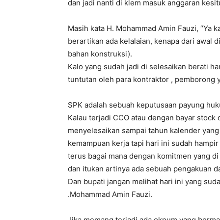
dan jadi nanti di klem masuk anggaran kes
Masih kata H. Mohammad Amin Fauzi, “Ya kalo
berartikan ada kelalaian, kenapa dari awal d
bahan konstruksi).
Kalo yang sudah jadi di selesaikan berati h
tuntutan oleh para kontraktor , pemborong
SPK adalah sebuah keputusaan payung hukum
Kalau terjadi CCO atau dengan bayar stoc
menyelesaikan sampai tahun kalender yang t
kemampuan kerja tapi hari ini sudah hampir
terus bagai mana dengan komitmen yang di is
dan itukan artinya ada sebuah pengakuan d
Dan bupati jangan melihat hari ini yang sud
.Mohammad Amin Fauzi.
Jika memang terjadi ada oknum yang berma