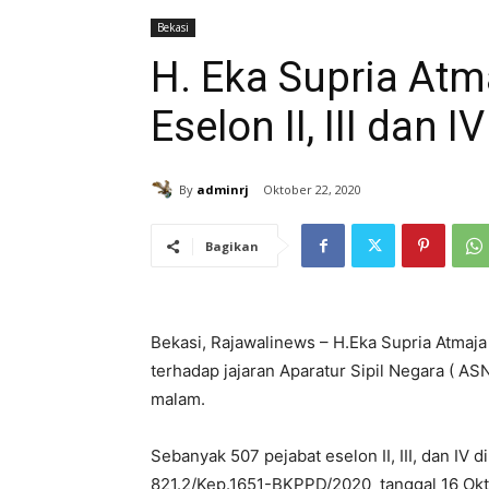
Bekasi
H. Eka Supria Atm
Eselon II, III dan IV
By
adminrj
Oktober 22, 2020
Bagikan
Bekasi, Rajawalinews – H.Eka Supria Atmaja
terhadap jajaran Aparatur Sipil Negara ( A
malam.
Sebanyak 507 pejabat eselon II, III, dan IV 
821.2/Kep.1651-BKPPD/2020 tanggal 16 Oktob