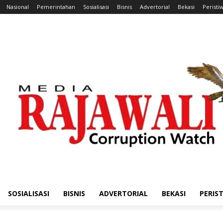
Nasional
Pemerintahan
Sosialisasi
Bisnis
Advertorial
Bekasi
Peristi
SOSIALISASI
BISNIS
ADVERTORIAL
BEKASI
PERIS