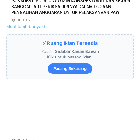
PJ KADES LIPULALONGO MINTA INSPEKTORAT DAN KEJARI
BANGGAI LAUT PERIKSA DIRINYA DALAM DUGAAN
PENGALIHAN ANGGARAN UNTUK PELAKSANAAN PAW
Agustus 9, 2026
Muat lebih banyak
⚡ Ruang Iklan Tersedia
Posisi:
Sidebar Kanan Bawah
Klik untuk pasang iklan.
Pasang Sekarang
EDITOR PICKS
OPERASI GABUNGAN GAGALKAN PENYELUNDUPAN 1,3 TON
KETAMINE DI PERAIRAN NATUNA
Agustus 9, 2026