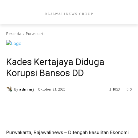
RAJAWALINEWS GROUP
Beranda
Purwakarta
Purwakarta
Kades Kertajaya Diduga
Korupsi Bansos DD
By
adminrj
Oktober 21, 2020
1053
0
Purwakarta, Rajawalinews – Ditengah kesulitan Ekonomi