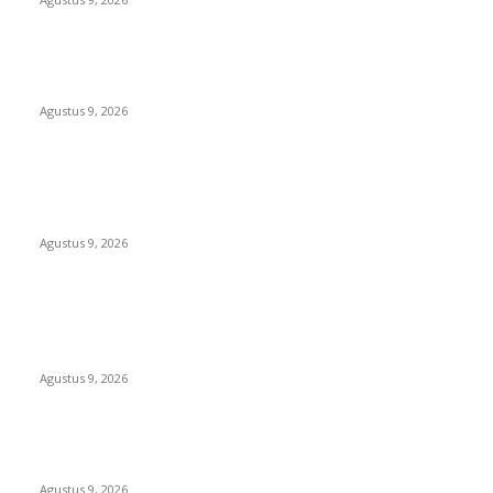
Polsek Sungai Rotan Ungkap Kasus Pencurian Sepeda
Motor, Seorang Residivis Diamankan
Agustus 9, 2026
TOPENG “UMKM BERSAMA BAHAGIA 02” DI BALIK BISNIS
SERAGAM SMAN 1 BABELAN: PUNGLI TERSELUBUNG RP1,95
JUTA, WAJIB CASH!
Agustus 9, 2026
POPULAR POSTS
OPERASI GABUNGAN GAGALKAN PENYELUNDUPAN 1,3 TON
KETAMINE DI PERAIRAN NATUNA
Agustus 9, 2026
Polsek Sungai Rotan Ungkap Kasus Pencurian Sepeda
Motor, Seorang Residivis Diamankan
Agustus 9, 2026