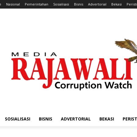
e
Nasional
Pemerintahan
Sosialisasi
Bisnis
Advertorial
Bekasi
Perist
SOSIALISASI
BISNIS
ADVERTORIAL
BEKASI
PERIS