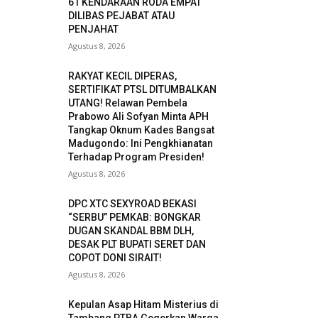
61 KENDARAAN RODA EMPAT
DILIBAS PEJABAT ATAU
PENJAHAT
Agustus 8, 2026
RAKYAT KECIL DIPERAS,
SERTIFIKAT PTSL DITUMBALKAN
UTANG! Relawan Pembela
Prabowo Ali Sofyan Minta APH
Tangkap Oknum Kades Bangsat
Madugondo: Ini Pengkhianatan
Terhadap Program Presiden!
Agustus 8, 2026
DPC XTC SEXYROAD BEKASI
“SERBU” PEMKAB: BONGKAR
DUGAN SKANDAL BBM DLH,
DESAK PLT BUPATI SERET DAN
COPOT DONI SIRAIT!
Agustus 8, 2026
Kepulan Asap Hitam Misterius di