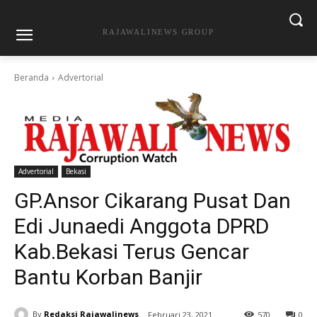
RAJAWALINEWS GROUP
Beranda
Advertorial
Advertorial
Bekasi
GP.Ansor Cikarang Pusat Dan
Edi Junaedi Anggota DPRD
Kab.Bekasi Terus Gencar
Bantu Korban Banjir
By
Redaksi Rajawalinews
Februari 23, 2021
570
0