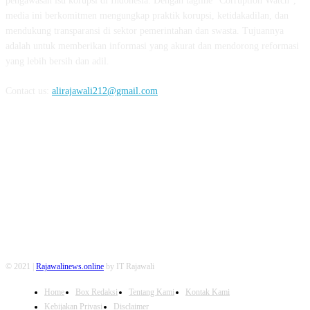
pengawasan isu korupsi di Indonesia. Dengan tagline "Corruption Watch",
media ini berkomitmen mengungkap praktik korupsi, ketidakadilan, dan
mendukung transparansi di sektor pemerintahan dan swasta. Tujuannya
adalah untuk memberikan informasi yang akurat dan mendorong reformasi
yang lebih bersih dan adil.
Contact us:
alirajawali212@gmail.com
FOLLOW US
© 2021 |
Rajawalinews.online
by IT Rajawali
Home
Box Redaksi
Tentang Kami
Kontak Kami
Kebijakan Privasi
Disclaimer