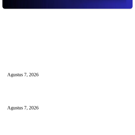
EDITOR PICKS
APBD BOHONGAN, HUKUM DIKANGSANGI: TANDATANGAN NP
CUMA FORMALITAS, RP8,4 MILIAR DANA HIBAH KONI BEKASI
DIRAMPOKO PARA BANGSAT LEWAT ANGGARAN SILATURAHMI
OVER-BUDGET BODEK!
Agustus 7, 2026
KUNJUNGAN TIM MONITORING BIDAN KAWASAN PERMUKIMAN
TIGA DESA BANGGAI LAUT
Agustus 7, 2026
LSM-KCBI Desak Kejari OKU Timur Hukum Berlaku, Vonis Gusmadi
Wiranata Pembunuh Ibu Kandung Pakai Senjata Api Dinilai Terlalu Ringa