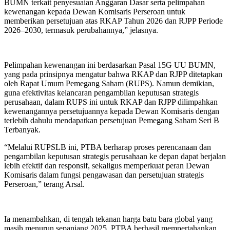
BUMN terkait penyesuaian Anggaran Dasar serta pelimpahan
kewenangan kepada Dewan Komisaris Perseroan untuk
memberikan persetujuan atas RKAP Tahun 2026 dan RJPP Periode
2026–2030, termasuk perubahannya,” jelasnya.
Pelimpahan kewenangan ini berdasarkan Pasal 15G UU BUMN,
yang pada prinsipnya mengatur bahwa RKAP dan RJPP ditetapkan
oleh Rapat Umum Pemegang Saham (RUPS). Namun demikian,
guna efektivitas kelancaran pengambilan keputusan strategis
perusahaan, dalam RUPS ini untuk RKAP dan RJPP dilimpahkan
kewenangannya persetujuannya kepada Dewan Komisaris dengan
terlebih dahulu mendapatkan persetujuan Pemegang Saham Seri B
Terbanyak.
“Melalui RUPSLB ini, PTBA berharap proses perencanaan dan
pengambilan keputusan strategis perusahaan ke depan dapat berjalan
lebih efektif dan responsif, sekaligus memperkuat peran Dewan
Komisaris dalam fungsi pengawasan dan persetujuan strategis
Perseroan,” terang Arsal.
Ia menambahkan, di tengah tekanan harga batu bara global yang
masih menurun sepanjang 2025, PTBA berhasil mempertahankan