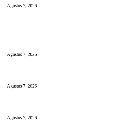
Agustus 7, 2026
POPULAR POSTS
APBD BOHONGAN, HUKUM DIKANGSANGI: TANDATANGAN NP
CUMA FORMALITAS, RP8,4 MILIAR DANA HIBAH KONI BEKASI
DIRAMPOKO PARA BANGSAT LEWAT ANGGARAN SILATURAHMI
OVER-BUDGET BODEK!
Agustus 7, 2026
KUNJUNGAN TIM MONITORING BIDAN KAWASAN PERMUKIMAN
TIGA DESA BANGGAI LAUT
Agustus 7, 2026
LSM-KCBI Desak Kejari OKU Timur Hukum Berlaku, Vonis Gusmadi
Wiranata Pembunuh Ibu Kandung Pakai Senjata Api Dinilai Terlalu Ringa
Agustus 7, 2026
POPULAR CATEGORY