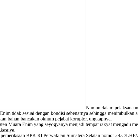
Namun dalam pelaksanaann
nim tidak sesuai dengan kondisi sebenarnya sehingga menimbulkan a
adikan bahan bancakan oknum pejabat koruptor, ungkapnya.
Muara Enim yang seyogyanya menjadi tempat rakyat mengadu menjadi
gkasnya.
l pemeriksaan BPK RI Perwakilan Sumatera Selatan nomor 29.C/LHP/