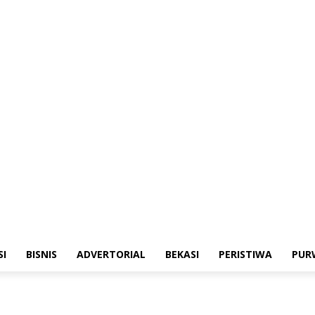
merintahan
Sosialisasi
Bisnis
Advertorial
Bekasi
Peristiwa
Purwakarta
SI
BISNIS
ADVERTORIAL
BEKASI
PERISTIWA
PUR