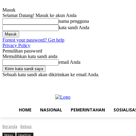
Masuk
Selamat Datang! Masuk ke akun Anda
nama pengguna
kata sandi Anda
Forgot your password? Get help
Privacy Policy
Pemulihan password
Memulihkan kata sandi anda
email Anda
Sebuah kata sandi akan dikirimkan ke email Anda.
Kamis, Agustus 6, 2026
Masuk / Bergabung
Home
Nasional
Pe
HOME
NASIONAL
PEMERINTAHAN
SOSIALISA
Beranda
Bekasi
Bekasi
Headline