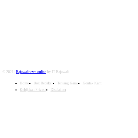
FOLLOW US
© 2021 |
Rajawalinews.online
by IT Rajawali
Home
Box Redaksi
Tentang Kami
Kontak Kami
Kebijakan Privasi
Disclaimer