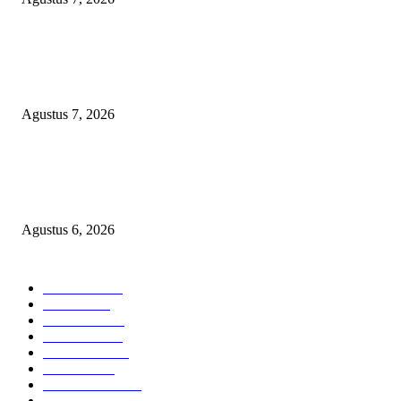
WRC PAN-RI Soroti Temuan BPK pada Dinas Perkim Kota Prabumulih at
Belanja Proyek Jalan Rp6,62 Miliar, Desak APH Lakukan Pendalaman
Menyeluruh
Agustus 7, 2026
TOPENG BUALAN ‘SALAH KETIK’ RP95,4 MILIAR: CARA HALUS 
SKPD KABUPATEN BOGOR SEMBUNYIKAN BIAYA PESTA MEETI
DI HOTEL MEWAH
Agustus 6, 2026
POPULAR CATEGORY
Headline
2835
Bekasi
1718
Sumatera
1507
Peristiwa
1183
Purwakarta
842
Nasional
586
Pemerintahan
537
Jakarta
475