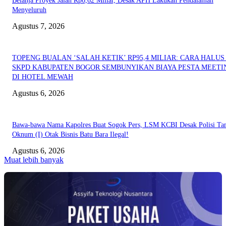
Belanja Proyek Jalan Rp6,62 Miliar, Desak APH Lakukan Pendalaman
Menyeluruh
Agustus 7, 2026
TOPENG BUALAN ‘SALAH KETIK’ RP95,4 MILIAR: CARA HALUS 
SKPD KABUPATEN BOGOR SEMBUNYIKAN BIAYA PESTA MEETI
DI HOTEL MEWAH
Agustus 6, 2026
Bawa-bawa Nama Kapolres Buat Sogok Pers, LSM KCBI Desak Polisi Ta
Oknum (I) Otak Bisnis Batu Bara Ilegal!
Agustus 6, 2026
Muat lebih banyak