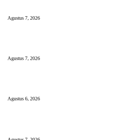
ANGKUTAN BATU BARA ILEGAL TAMPA DOKUMEN MUARA EN
LAMPUNG DIDUGA KERAS DIBEKINGI PARA OKNUM TNI
Agustus 7, 2026
WRC PAN-RI Soroti Temuan BPK pada Dinas Perkim Kota Prabumulih at
Belanja Proyek Jalan Rp6,62 Miliar, Desak APH Lakukan Pendalaman
Menyeluruh
Agustus 7, 2026
TOPENG BUALAN ‘SALAH KETIK’ RP95,4 MILIAR: CARA HALUS 
SKPD KABUPATEN BOGOR SEMBUNYIKAN BIAYA PESTA MEETI
DI HOTEL MEWAH
Agustus 6, 2026
POPULAR POSTS
ANGKUTAN BATU BARA ILEGAL TAMPA DOKUMEN MUARA EN
LAMPUNG DIDUGA KERAS DIBEKINGI PARA OKNUM TNI
Agustus 7, 2026