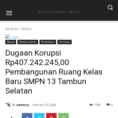
RAJAWALINEWS GROUP
Beranda
Bekasi
Bekasi
Pemerintahan
Pendidkan
Peristiwa
Dugaan Korupsi
Rp407.242.245,00
Pembangunan Ruang Kelas
Baru SMPN 13 Tambun
Selatan
By
adminrj
Februari 25, 2020
1320
0