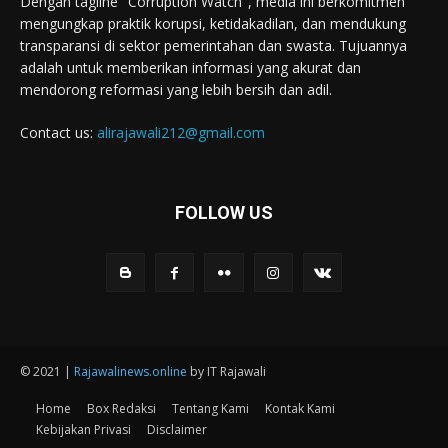
Dengan tagline "Corruption Watch", media ini berkomitmen
mengungkap praktik korupsi, ketidakadilan, dan mendukung
transparansi di sektor pemerintahan dan swasta. Tujuannya
adalah untuk memberikan informasi yang akurat dan
mendorong reformasi yang lebih bersih dan adil.
Contact us:
alirajawali212@gmail.com
FOLLOW US
© 2021 |
Rajawalinews.online
by IT Rajawali
Home
Box Redaksi
Tentang Kami
Kontak Kami
Kebijakan Privasi
Disclaimer