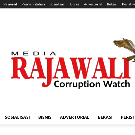
Nasional
Pemerintahan
Sosialisasi
Bisnis
Advertorial
Bekasi
Peristi
SOSIALISASI
BISNIS
ADVERTORIAL
BEKASI
PERIS