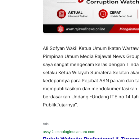
Ali Sofyan Wakil Ketua Umum Ikatan Wartaw
Pimpinan Umum Media RajawaliNews Group
saya sangat mengecam keras dengan Tinda
selaku Ketua Wilayah Sumatera Selatan aka
kedepannya para Pejabat ASN paham dan t
mempublikasikan dan mendokumentasikan 
berdasarkan Undang -Undang ITE no 14 tah
Publik,”ujarnya”.
Ads
assyifateknologinusantara.com
Butuh Website Profesional & Terpe