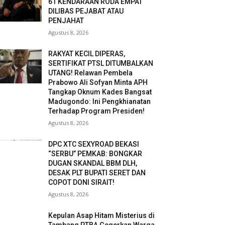
61 KENDARAAN RODA EMPAT
DILIBAS PEJABAT ATAU
PENJAHAT
Agustus 8, 2026
RAKYAT KECIL DIPERAS,
SERTIFIKAT PTSL DITUMBALKAN
UTANG! Relawan Pembela
Prabowo Ali Sofyan Minta APH
Tangkap Oknum Kades Bangsat
Madugondo: Ini Pengkhianatan
Terhadap Program Presiden!
Agustus 8, 2026
DPC XTC SEXYROAD BEKASI
“SERBU” PEMKAB: BONGKAR
DUGAN SKANDAL BBM DLH,
DESAK PLT BUPATI SERET DAN
COPOT DONI SIRAIT!
Agustus 8, 2026
Kepulan Asap Hitam Misterius di