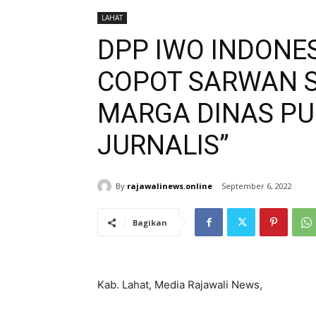
LAHAT
DPP IWO INDONES
COPOT SARWAN S
MARGA DINAS PU
JURNALIS”
By
rajawalinews.online
September 6, 2022
Bagikan
Kab. Lahat, Media Rajawali News,