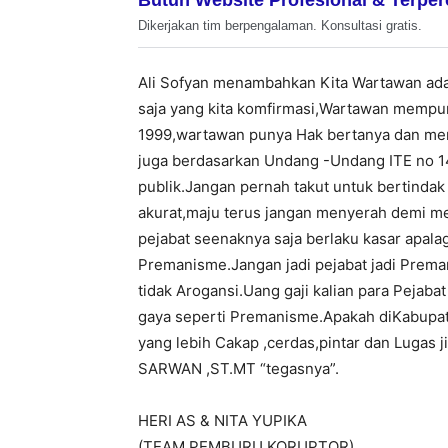
Dikerjakan tim berpengalaman. Konsultasi gratis.
Ali Sofyan menambahkan Kita Wartawan adal
saja yang kita komfirmasi,Wartawan memp
1999,wartawan punya Hak bertanya dan me
juga berdasarkan Undang -Undang ITE no 1
publik.Jangan pernah takut untuk bertindak
akurat,maju terus jangan menyerah demi 
pejabat seenaknya saja berlaku kasar apal
Premanisme.Jangan jadi pejabat jadi Preman 
tidak Arogansi.Uang gaji kalian para Pejaba
gaya seperti Premanisme.Apakah diKabupate
yang lebih Cakap ,cerdas,pintar dan Lugas
SARWAN ,ST.MT “tegasnya”.
HERI AS & NITA YUPIKA
(TEAM PEMBURU KORUPTOR)