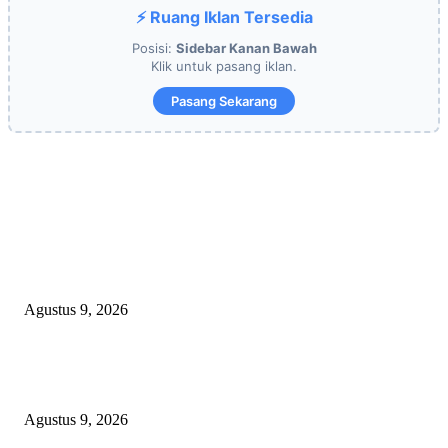
⚡ Ruang Iklan Tersedia
Posisi:
Sidebar Kanan Bawah
Klik untuk pasang iklan.
Pasang Sekarang
EDITOR PICKS
OPERASI GABUNGAN GAGALKAN PENYELUNDUPAN 1,3 TON
KETAMINE DI PERAIRAN NATUNA
Agustus 9, 2026
Polsek Sungai Rotan Ungkap Kasus Pencurian Sepeda Motor, Seorang Resi
Diamankan
Agustus 9, 2026