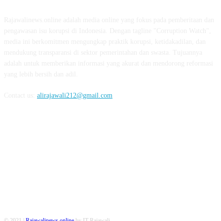
Rajawalinews.online adalah media online yang fokus pada pemberitaan dan
pengawasan isu korupsi di Indonesia. Dengan tagline "Corruption Watch",
media ini berkomitmen mengungkap praktik korupsi, ketidakadilan, dan
mendukung transparansi di sektor pemerintahan dan swasta. Tujuannya
adalah untuk memberikan informasi yang akurat dan mendorong reformasi
yang lebih bersih dan adil.
Contact us:
alirajawali212@gmail.com
FOLLOW US
© 2021 |
Rajawalinews.online
by IT Rajawali