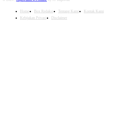
Home
Box Redaksi
Tentang Kami
Kontak Kami
Kebijakan Privasi
Disclaimer