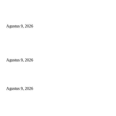
TOPENG “UMKM BERSAMA BAHAGIA 02” DI BALIK BISNIS
SERAGAM SMAN 1 BABELAN: PUNGLI TERSELUBUNG RP1,95 JU
WAJIB CASH!
Agustus 9, 2026
POPULAR POSTS
OPERASI GABUNGAN GAGALKAN PENYELUNDUPAN 1,3 TON
KETAMINE DI PERAIRAN NATUNA
Agustus 9, 2026
Polsek Sungai Rotan Ungkap Kasus Pencurian Sepeda Motor, Seorang Resi
Diamankan
Agustus 9, 2026
TOPENG “UMKM BERSAMA BAHAGIA 02” DI BALIK BISNIS
SERAGAM SMAN 1 BABELAN: PUNGLI TERSELUBUNG RP1,95 JU
WAJIB CASH!