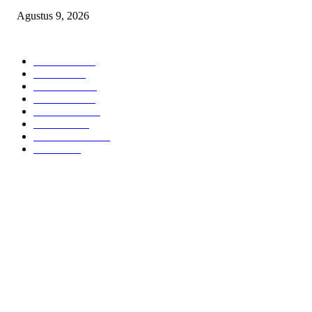
Agustus 9, 2026
POPULAR CATEGORY
Headline
2840
Bekasi
1723
Sumatera
1507
Peristiwa
1183
Purwakarta
842
Nasional
586
Pemerintahan
537
Jakarta
476