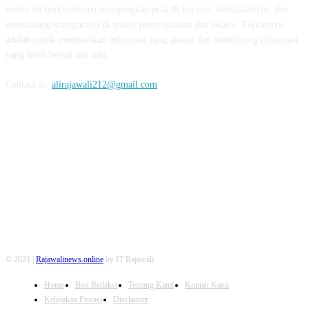
media ini berkomitmen mengungkap praktik korupsi, ketidakadilan, dan
mendukung transparansi di sektor pemerintahan dan swasta. Tujuannya
adalah untuk memberikan informasi yang akurat dan mendorong reformasi
yang lebih bersih dan adil.
Contact us:
alirajawali212@gmail.com
FOLLOW US
© 2021 |
Rajawalinews.online
by IT Rajawali
Home
Box Redaksi
Tentang Kami
Kontak Kami
Kebijakan Privasi
Disclaimer