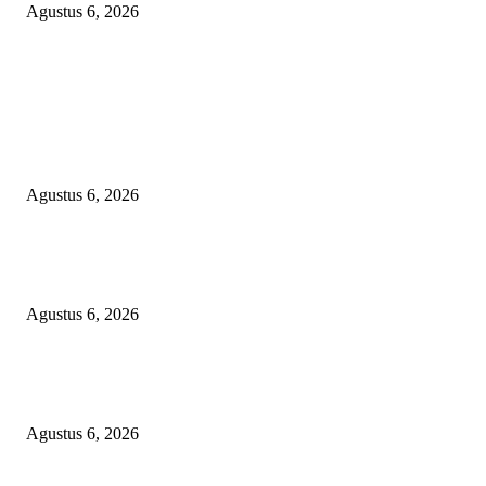
Agustus 6, 2026
POPULAR POSTS
KECAMAN KERAS ALIANSI PERS NASIONAL: DESAK APH TAN
PELAKU TEROR TERHADAP JURNALIS DAN USUT TUNTAS GUR
PUNGLI BERJAMAAH SERTA DUGAAN KETERLIBATAN KEPALA
DINAS PENDIDIKAN
Agustus 6, 2026
SKANDAL ANGGARAN RP95,4 MILIAR BOGOR: PERMAINAN KO
REKENING ATAU PEMUTIHAN SALAH KELOLA?
Agustus 6, 2026
Kapolres OKU Timur Main Aman atau Ikut Bermain? Kasus Suap Media 
Pencatutan Nama Pimpinan Berujung Aksi ‘Bisu, Tuli’ Masal!
Agustus 6, 2026
POPULAR CATEGORY