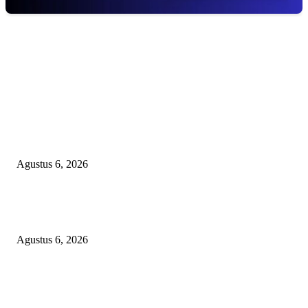
EDITOR PICKS
KECAMAN KERAS ALIANSI PERS NASIONAL: DESAK APH TAN
PELAKU TEROR TERHADAP JURNALIS DAN USUT TUNTAS GUR
PUNGLI BERJAMAAH SERTA DUGAAN KETERLIBATAN KEPALA
DINAS PENDIDIKAN
Agustus 6, 2026
SKANDAL ANGGARAN RP95,4 MILIAR BOGOR: PERMAINAN KO
REKENING ATAU PEMUTIHAN SALAH KELOLA?
Agustus 6, 2026
Kapolres OKU Timur Main Aman atau Ikut Bermain? Kasus Suap Media 
Pencatutan Nama Pimpinan Berujung Aksi ‘Bisu, Tuli’ Masal!