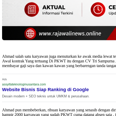
Ahmad salah satu karyawan juga menuturkan ke awak media lewat tel
Awal kontrak Yang tertuang Di PKWT itu dengan CV Tri Sampurna Jay
membayar gaji saya dan kawan kawan yang berbarengan tanda tangan
Ads
assyifateknologinusantara.com
Website Bisnis Siap Ranking di Google
Desain modern + SEO teknis untuk UMKM & perusahaan.
Ahmad pun membeberkan, ribuan karyawan yang senasib dengan dirin
hampir 2000 karyawan yang sudah PKWT cuma datang absen saja , ja