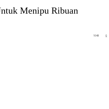
 Untuk Menipu Ribuan
1048
0