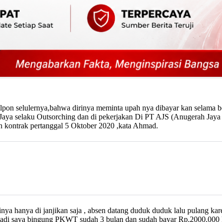
pon selulernya,bahwa dirinya meminta upah nya dibayar kan selama be
a selaku Outsorching dan di pekerjakan Di PT AJS (Anugerah Jaya Se
 kontrak pertanggal 5 Oktober 2020 ,kata Ahmad.
ya hanya di janjikan saja , absen datang duduk duduk lalu pulang k
di saya bingung PKWT sudah 3 bulan dan sudah bayar Rp.2000.000 ko