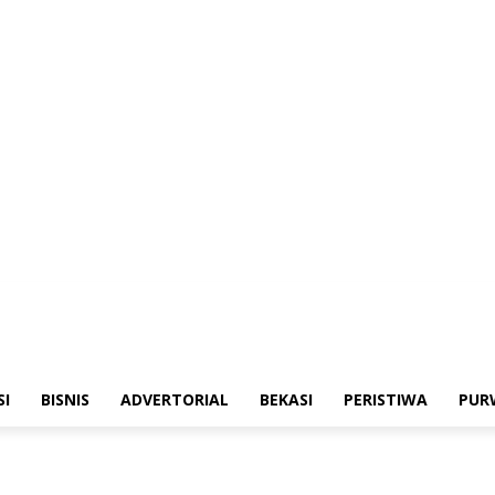
merintahan
Sosialisasi
Bisnis
Advertorial
Bekasi
Peristiwa
Purwakarta
SI
BISNIS
ADVERTORIAL
BEKASI
PERISTIWA
PUR