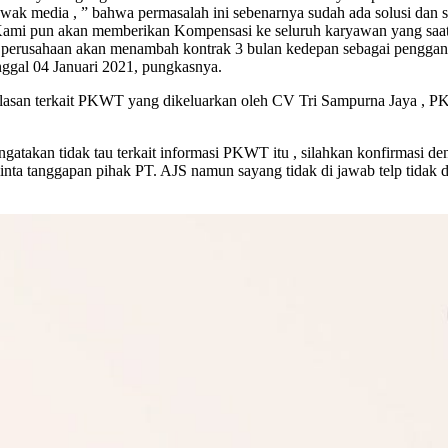
awak media , ” bahwa permasalah ini sebenarnya sudah ada solusi da
 Kami pun akan memberikan Kompensasi ke seluruh karyawan yang saat 
 perusahaan akan menambah kontrak 3 bulan kedepan sebagai pengganti
nggal 04 Januari 2021, pungkasnya.
elasan terkait PKWT yang dikeluarkan oleh CV Tri Sampurna Jaya , P
an tidak tau terkait informasi PKWT itu , silahkan konfirmasi deng
nta tanggapan pihak PT. AJS namun sayang tidak di jawab telp tidak d