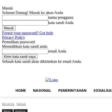
Masuk
Selamat Datang! Masuk ke akun Anda
nama pengguna
kata sandi Anda
Forgot your password? Get help
Privacy Policy
Pemulihan password
Memulihkan kata sandi anda
email Anda
Sebuah kata sandi akan dikirimkan ke email Anda.
Sabtu, Agustus 8, 2026
Masuk / Bergabung
Home
Nasional
Pe
HOME
NASIONAL
PEMERINTAHAN
SOSIALISA
Beranda
Bekasi
Bekasi
Headline