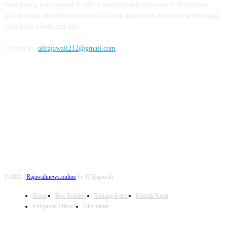
mendukung transparansi di sektor pemerintahan dan swasta. Tujuannya
adalah untuk memberikan informasi yang akurat dan mendorong reformasi
yang lebih bersih dan adil.
Contact us:
alirajawali212@gmail.com
FOLLOW US
© 2021 |
Rajawalinews.online
by IT Rajawali
Home
Box Redaksi
Tentang Kami
Kontak Kami
Kebijakan Privasi
Disclaimer