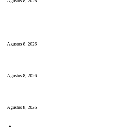
Agustus 8, 2026
POPULAR POSTS
BOM WAKTU SKANDAL IURAN BONGDONG JKN BANGGAI LAUT
DUGAAN PERAMPOKAN APBD BERALAS NIK FIKTIF DAN DANA
GAIB BPJS!
Agustus 8, 2026
Kelalaian TAPD Banggai Laut: Loloskan Anggaran Operasional Bupati ya
Tak Sesuai Klasifikasi
Agustus 8, 2026
Kuliner Jawa Berpadu Hiburan Keluarga, Lestari Resto Hadirkan Pengala
Baru di Banyuasin
Agustus 8, 2026
POPULAR CATEGORY
Headline
2838