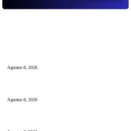
EDITOR PICKS
BOM WAKTU SKANDAL IURAN BONGDONG JKN BANGGAI LAUT
DUGAAN PERAMPOKAN APBD BERALAS NIK FIKTIF DAN DANA
GAIB BPJS!
Agustus 8, 2026
Kelalaian TAPD Banggai Laut: Loloskan Anggaran Operasional Bupati ya
Tak Sesuai Klasifikasi
Agustus 8, 2026
Kuliner Jawa Berpadu Hiburan Keluarga, Lestari Resto Hadirkan Pengala
Baru di Banyuasin