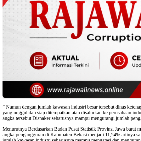
” Namun dengan jumlah kawasan industri besar tersebut dinas kete
yang unggul dan siap ditempatkan atau disalurkan ke perusahaan ind
angka tersebut Disnaker seharusnya mampu mengurangi jumlah penga
Menurutnya Berdasarkan Badan Pusat Statistik Provinsi Jawa barat 
angka pengangguran di Kabupaten Bekasi menjadi 11,54% artinya sa
jumlah kawasan industri seharusnya mampu mengatasi dan menguran