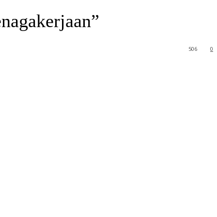
enagakerjaan”
506
0