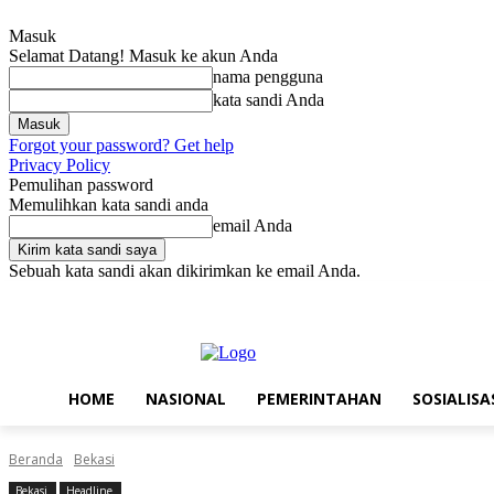
Masuk
Selamat Datang! Masuk ke akun Anda
nama pengguna
kata sandi Anda
Forgot your password? Get help
Privacy Policy
Pemulihan password
Memulihkan kata sandi anda
email Anda
Sebuah kata sandi akan dikirimkan ke email Anda.
Sabtu, Agustus 8, 2026
Masuk / Bergabung
Home
Nasional
Pe
HOME
NASIONAL
PEMERINTAHAN
SOSIALISA
Beranda
Bekasi
Bekasi
Headline