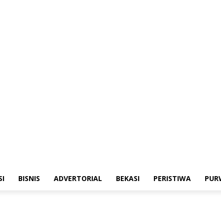
merintahan
Sosialisasi
Bisnis
Advertorial
Bekasi
Peristiwa
Purwakarta
SI
BISNIS
ADVERTORIAL
BEKASI
PERISTIWA
PUR