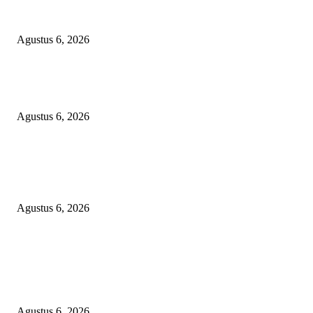
PUNGLI BERJAMAAH SERTA DUGAAN KETERLIBATAN KEPALA
DINAS PENDIDIKAN
Agustus 6, 2026
SKANDAL ANGGARAN RP95,4 MILIAR BOGOR: PERMAINAN KO
REKENING ATAU PEMUTIHAN SALAH KELOLA?
Agustus 6, 2026
POPULAR POSTS
DIDUGA 4 UNIT HAND TRAKTOR MESIN BANTUAN DIJUAL ANT
KADES TANJUNG KURUNG KIMSEL LAHAT
Agustus 6, 2026
KECAMAN KERAS ALIANSI PERS NASIONAL: DESAK APH TAN
PELAKU TEROR TERHADAP JURNALIS DAN USUT TUNTAS GUR
PUNGLI BERJAMAAH SERTA DUGAAN KETERLIBATAN KEPALA
DINAS PENDIDIKAN
Agustus 6, 2026