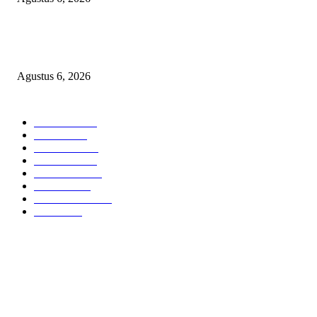
SKANDAL ANGGARAN RP95,4 MILIAR BOGOR: PERMAINAN KO
REKENING ATAU PEMUTIHAN SALAH KELOLA?
Agustus 6, 2026
POPULAR CATEGORY
Headline
2835
Bekasi
1718
Sumatera
1507
Peristiwa
1183
Purwakarta
842
Nasional
586
Pemerintahan
537
Jakarta
475