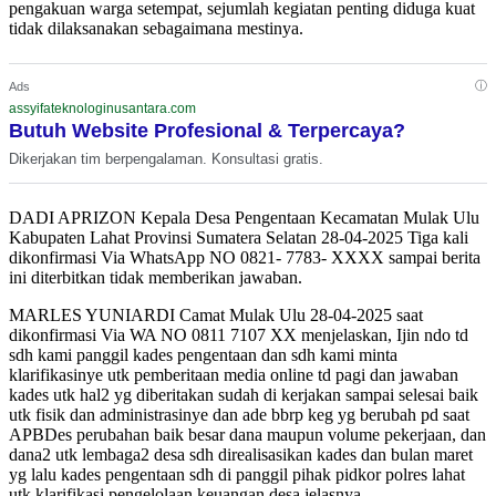
pengakuan warga setempat, sejumlah kegiatan penting diduga kuat
tidak dilaksanakan sebagaimana mestinya.
ⓘ
Ads
assyifateknologinusantara.com
Butuh Website Profesional & Terpercaya?
Dikerjakan tim berpengalaman. Konsultasi gratis.
DADI APRIZON Kepala Desa Pengentaan Kecamatan Mulak Ulu
Kabupaten Lahat Provinsi Sumatera Selatan 28-04-2025 Tiga kali
dikonfirmasi Via WhatsApp NO 0821- 7783- XXXX sampai berita
ini diterbitkan tidak memberikan jawaban.
MARLES YUNIARDI Camat Mulak Ulu 28-04-2025 saat
dikonfirmasi Via WA NO 0811 7107 XX menjelaskan, Ijin ndo td
sdh kami panggil kades pengentaan dan sdh kami minta
klarifikasinye utk pemberitaan media online td pagi dan jawaban
kades utk hal2 yg diberitakan sudah di kerjakan sampai selesai baik
utk fisik dan administrasinye dan ade bbrp keg yg berubah pd saat
APBDes perubahan baik besar dana maupun volume pekerjaan, dan
dana2 utk lembaga2 desa sdh direalisasikan kades dan bulan maret
yg lalu kades pengentaan sdh di panggil pihak pidkor polres lahat
utk klarifikasi pengelolaan keuangan desa,jelasnya.