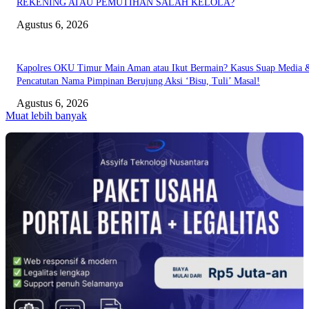
REKENING ATAU PEMUTIHAN SALAH KELOLA?
Agustus 6, 2026
Kapolres OKU Timur Main Aman atau Ikut Bermain? Kasus Suap Media 
Pencatutan Nama Pimpinan Berujung Aksi ‘Bisu, Tuli’ Masal!
Agustus 6, 2026
Muat lebih banyak