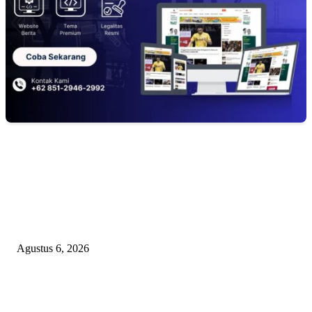
EDITOR PICKS
DIDUGA 4 UNIT HAND TRAKTOR MESIN BANTUAN DIJUAL ANT
KADES TANJUNG KURUNG KIMSEL LAHAT
Agustus 6, 2026
KECAMAN KERAS ALIANSI PERS NASIONAL: DESAK APH TAN
PELAKU TEROR TERHADAP JURNALIS DAN USUT TUNTAS GUR