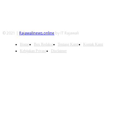
© 2021 |
Rajawalinews.online
by IT Rajawali
Home
Box Redaksi
Tentang Kami
Kontak Kami
Kebijakan Privasi
Disclaimer